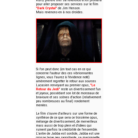
Kurtz préfère tirer sa révérence et en profitera
pour aller proposer ses services sur le film
"Dark Crystal"
de Jim Henson.
Mais revenons-en à nos droïdes.
Si l'on peut donc (en tout cas en ce qui
concerne l'auteur des ces vibrionnantes
lignes, vous l'aurez à l'évidence noté)
amèrement regretter le retour aux sources
Lucasien renvoyant au premier opus,
"Le
Retour du Jedi"
reste un divertissement fun
et joyeux, possédant son lot de morceaux de
bravoure et ses scènes d'action (relativement
peu nombreuses au final) rondement
menées.
Le film s'ouvre d'ailleurs sur une forme de
synthèse de ce que sera ce troisième opus,
mélange de divertissement, de merveilleux
mais aussi de trop plein et d'idées qui
ruinent parfois la crédibilité de l'ensemble.
L'antre de Jabba est sordide, Jabba est une
grosse larve peu ragoûtante, sa marionnette