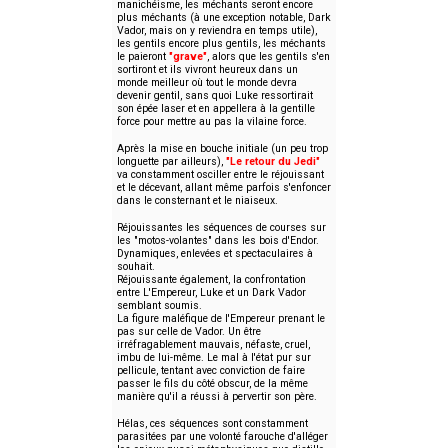
manichéisme, les méchants seront encore
plus méchants (à une exception notable, Dark
Vador, mais on y reviendra en temps utile),
les gentils encore plus gentils, les méchants
le paieront
"grave"
, alors que les gentils s'en
sortiront et ils vivront heureux dans un
monde meilleur où tout le monde devra
devenir gentil, sans quoi Luke ressortirait
son épée laser et en appellera à la gentille
force pour mettre au pas la vilaine force.
Après la mise en bouche initiale (un peu trop
longuette par ailleurs),
"Le retour du Jedi"
va constamment osciller entre le réjouissant
et le décevant, allant même parfois s'enfoncer
dans le consternant et le niaiseux.
Réjouissantes les séquences de courses sur
les "motos-volantes" dans les bois d'Endor.
Dynamiques, enlevées et spectaculaires à
souhait.
Réjouissante également, la confrontation
entre L'Empereur, Luke et un Dark Vador
semblant soumis.
La figure maléfique de l'Empereur prenant le
pas sur celle de Vador. Un être
irréfragablement mauvais, néfaste, cruel,
imbu de lui-même. Le mal à l'état pur sur
pellicule, tentant avec conviction de faire
passer le fils du côté obscur, de la même
manière qu'il a réussi à pervertir son père.
Hélas, ces séquences sont constamment
parasitées par une volonté farouche d'alléger