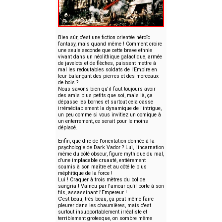
Bien sûr, c'est une fiction orientée héroïc
fantasy, mais quand même ! Comment croire
une seule seconde que cette brave ethnie
vivant dans un néolithique galactique, armée
de javelots et de flèches, puissent mettre à
mal les redoutables soldats de l'Empire en
leur balançant des pierres et des morceaux
de bois ?
Nous savons bien qu'il faut toujours avoir
des amis plus petits que soi, mais là, ça
dépasse les bornes et surtout cela casse
irrémédiablement la dynamique de l'intrigue,
un peu comme si vous invitiez un comique à
un enterrement, ce serait pour le moins
déplacé.
Enfin, que dire de l'orientation donnée à la
psychologie de Dark Vador ? Lui, l'incarnation
même du côté obscur, figure mythique du mal,
d'une implacable cruauté, entièrement
soumis à son maître et au côté le plus
méphitique de la force !
Lui ! Craquer à trois mètres du bol de
sangria ! Vaincu par l'amour qu'il porte à son
fils, assassinant l'Empereur !
C'est beau, très beau, ça peut même faire
pleurer dans les chaumières, mais c'est
surtout insupportablement irréaliste et
terriblement grotesque, on sombre même