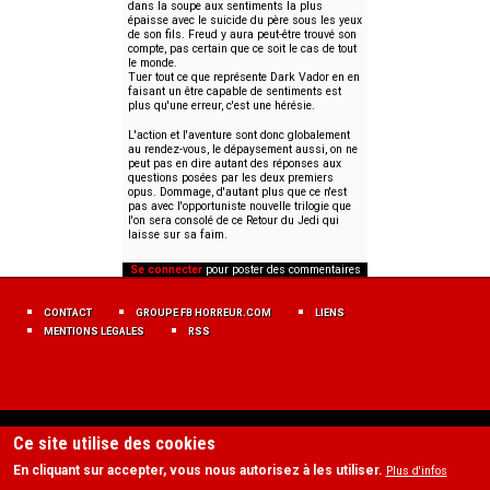
dans la soupe aux sentiments la plus
épaisse avec le suicide du père sous les yeux
de son fils. Freud y aura peut-être trouvé son
compte, pas certain que ce soit le cas de tout
le monde.
Tuer tout ce que représente Dark Vador en en
faisant un être capable de sentiments est
plus qu'une erreur, c'est une hérésie.
L'action et l'aventure sont donc globalement
au rendez-vous, le dépaysement aussi, on ne
peut pas en dire autant des réponses aux
questions posées par les deux premiers
opus. Dommage, d'autant plus que ce n'est
pas avec l'opportuniste nouvelle trilogie que
l'on sera consolé de ce Retour du Jedi qui
laisse sur sa faim.
Se connecter
pour poster des commentaires
MENU
FOOTER
CONTACT
GROUPE FB HORREUR.COM
LIENS
FR
MENTIONS LÉGALES
RSS
Ce site utilise des cookies
En cliquant sur accepter, vous nous autorisez à les utiliser.
Plus d'infos