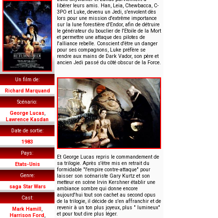
libérer leurs amis. Han, Leia, Chewbacca, C-
3PO et Luke, devenu un Jedi, s'envolent dès
lors pour une mission d'extrême importance
sur la lune forestière d'Endor, afin de détruire
le générateur du bouclier de l'Etoile de la Mort
et permettre une attaque des pilotes de
l'alliance rebelle. Conscient d'être un danger
pour ses compagnons, Luke préfère se
rendre aux mains de Dark Vador, son père et
ancien Jedi passé du côté obscur de la Force.
Un film de
Richard Marquand
Scénario
George Lucas
,
Lawrence Kasdan
Date de sortie
1983
Pays
Et George Lucas repris le commandement de
sa trilogie. Après s'être mis en retrait du
Etats-Unis
formidable "l'empire contre-attaque" pour
Genre
laisser son scénariste Gary Kurtz et son
metteur en scène Irvin Kershner établir une
saga Star Wars
ambiance sombre qui donne encore
aujourd'hui tout son cachet au second opus
Cast
de la trilogie, il décide de s'en affranchir et de
revenir à un ton plus joyeux, plus " lumineux"
Mark Hamill
,
et pour tout dire plus léger.
Harrison Ford
,