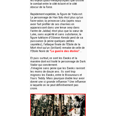
les enjeux quasi-métaphysiques que distille
le combat entre le côté éclairé et le côté
obscur de la force.
Rapidement expédiée, la figure de Yoda est.
Le personnage de Han Solo n'est plus qu'un
faire-valoir, la princesse Léia (après nous
avoir fait profiter de ses charmes en
apparaissant dans une tenue sexy dans
l'antre de Jabba) n'est plus que la soeur de
Luke, sans aspérité et sans substance, la
figure tutélaire d'Obiwan Kenobi perd de sa
puissance (à peine quelques petites
saynètes), l'attaque finale de l'Etoile de la
Mort n'est qu'un (brillant) remake de celle de
l'Etoile Noire de
"La guerre des étoiles"
...
Et puis surtout, ce sont les Ewoks et la
manière dont est traité le personnage de Dark
Vador qui consternent.
J'imagine sans peine que les Ewoks raviront
les moins de douze ans. Ils sont trop
mignons les Ewoks, entre le Bisounours et
l'ours Teddy. Mais pourquoi diable leur avoir
donné une si grande influence ? Une influence
à laquelle on ne peut définitivement pas
croire.