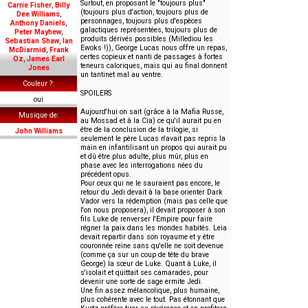
Surtout, en proposant le "toujours plus"
Carrie Fisher
,
Billy
(toujours plus d'action, toujours plus de
Dee Williams
,
personnages, toujours plus d'espèces
Anthony Daniels
,
galactiques représentées, toujours plus de
Peter Mayhew
,
produits dérivés possibles (Millediou les
Sebastian Shaw
,
Ian
Ewoks !)), George Lucas nous offre un repas,
McDiarmid
,
Frank
certes copieux et nanti de passages à fortes
Oz
,
James Earl
teneurs caloriques, mais qui au final donnent
Jones
un tantinet mal au ventre.
Couleur ?
SPOILERS
oui
Aujourd'hui on sait (grâce à la Mafia Russe,
Musique de
au Mossad et à la Cia) ce qu'il aurait pu en
être de la conclusion de la trilogie, si
John Williams
seulement le père Lucas n'avait pas repris la
main en infantilisant un propos qui aurait pu
et dû être plus adulte, plus mûr, plus en
phase avec les interrogations nées du
précédent opus.
Pour ceux qui ne le sauraient pas encore, le
retour du Jedi devait à la base orienter Dark
Vador vers la rédemption (mais pas celle que
l'on nous proposera), il devait proposer à son
fils Luke de renverser l'Empire pour faire
régner la paix dans les mondes habités. Leia
devait repartir dans son royaume et y être
couronnée reine sans qu'elle ne soit devenue
(comme ça sur un coup de tête du brave
George) la sœur de Luke. Quant à Luke, il
s'isolait et quittait ses camarades, pour
devenir une sorte de sage ermite Jedi.
Une fin assez mélancolique, plus humaine,
plus cohérente avec le tout. Pas étonnant que