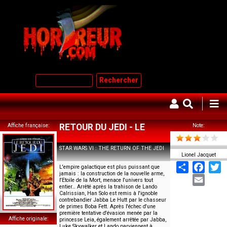
Aller
au
contenu
principal
Rechercher
Affiche française
RETOUR DU JEDI - LE
Note
STAR WARS VI : THE RETURN OF THE JEDI
Lionel Jacquet
Share
Face
T
L'empire galactique est plus puissant que
jamais : la construction de la nouvelle arme,
Email
l'Etoile de la Mort, menace l'univers tout
entier… Arrêté après la trahison de Lando
Calrissian, Han Solo est remis à l'ignoble
contrebandier Jabba Le Hutt par le chasseur
de primes Boba Fett. Après l'échec d'une
première tentative d'évasion menée par la
Affiche originale
princesse Leia, également arrêtée par Jabba,
Luke Skywalker et Lando parviennent à