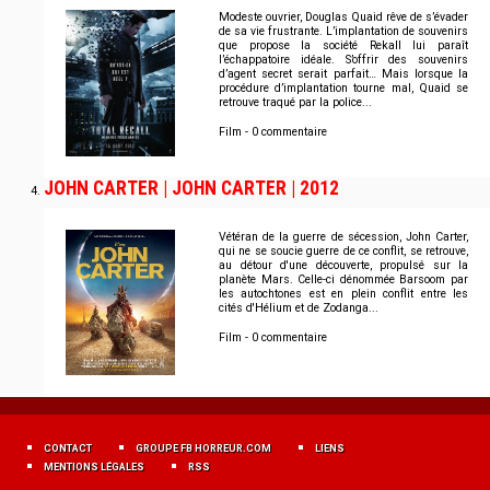
Modeste ouvrier, Douglas Quaid rêve de s’évader
de sa vie frustrante. L’implantation de souvenirs
que propose la société Rekall lui paraît
l’échappatoire idéale. S’offrir des souvenirs
d’agent secret serait parfait… Mais lorsque la
procédure d’implantation tourne mal, Quaid se
retrouve traqué par la police...
Film - 0 commentaire
JOHN CARTER | JOHN CARTER | 2012
Vétéran de la guerre de sécession, John Carter,
qui ne se soucie guerre de ce conflit, se retrouve,
au détour d'une découverte, propulsé sur la
planète Mars. Celle-ci dénommée Barsoom par
les autochtones est en plein conflit entre les
cités d'Hélium et de Zodanga...
Film - 0 commentaire
MENU
FOOTER
CONTACT
GROUPE FB HORREUR.COM
LIENS
FR
MENTIONS LÉGALES
RSS