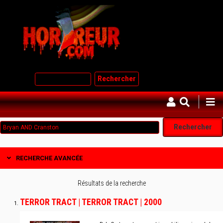
Aller
au
contenu
principal
Rechercher
RECHERCHE AVANCÉE
Résultats de la recherche
TERROR TRACT | TERROR TRACT | 2000