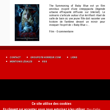
The Summoning of Baby Blue est un film
omnibus inspiré d’une creepypasta (légende
urbaine effrayante diffusée sur Internet). Le
scénario s’articule autour d’un terrifiant rituel de
salle de bain où une jeune fille doit raconter une
histoire de fantôme devant un miroir pour
invoquer l’esprit de « Baby Blue »...
Film - 0 commentaire
MENU
FOOTER
CONTACT
GROUPE FB HORREUR.COM
LIENS
FR
MENTIONS LÉGALES
RSS
Ce site utilise des cookies
En cliquant sur accepter, vous nous autorisez à les utiliser.
Plus d'infos