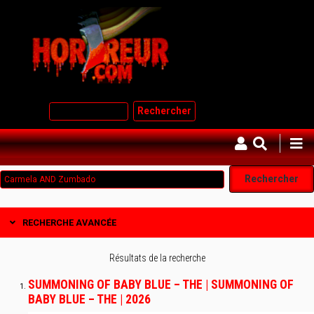
Aller
au
contenu
principal
Rechercher
RECHERCHE AVANCÉE
Résultats de la recherche
SUMMONING OF BABY BLUE – THE | SUMMONING OF
BABY BLUE – THE | 2026