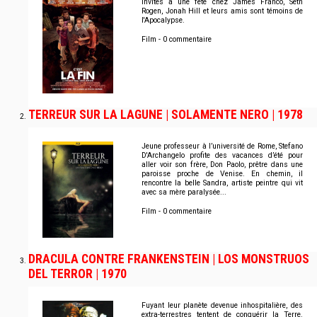
Invités à une fête chez James Franco, Seth
Rogen, Jonah Hill et leurs amis sont témoins de
l'Apocalypse.
Film - 0 commentaire
TERREUR SUR LA LAGUNE | SOLAMENTE NERO | 1978
Jeune professeur à l’université de Rome, Stefano
D'Archangelo profite des vacances d’été pour
aller voir son frère, Don Paolo, prêtre dans une
paroisse proche de Venise. En chemin, il
rencontre la belle Sandra, artiste peintre qui vit
avec sa mère paralysée...
Film - 0 commentaire
DRACULA CONTRE FRANKENSTEIN | LOS MONSTRUOS
DEL TERROR | 1970
Fuyant leur planète devenue inhospitalière, des
extra-terrestres tentent de conquérir la Terre.