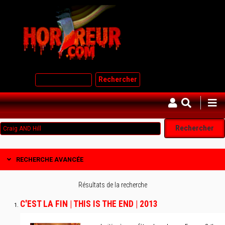
Aller
au
contenu
principal
Rechercher
RECHERCHE AVANCÉE
Résultats de la recherche
C'EST LA FIN | THIS IS THE END | 2013