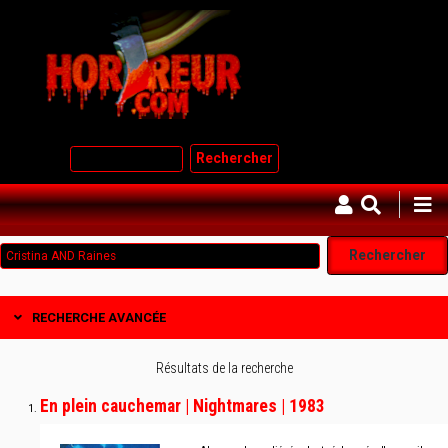
Aller
au
contenu
principal
Rechercher
RECHERCHE AVANCÉE
Résultats de la recherche
En plein cauchemar | Nightmares | 1983