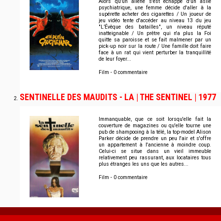
Alors qu'un aliéné s'est échappé d'un asile
psychiatrique, une femme décide d'aller à la
supérette acheter des cigarettes / Un joueur de
jeu vidéo tente d'accéder au niveau 13 du jeu
"L’Évêque des batailles", un niveau réputé
inatteignable / Un prêtre qui n'a plus la Foi
quitte sa paroisse et se fait malmener par un
pick-up noir sur la route / Une famille doit faire
face à un rat qui vient perturber la tranquillité
de leur foyer...
Film - 0 commentaire
SENTINELLE DES MAUDITS - LA | THE SENTINEL | 1977
Immanquable, que ce soit lorsqu'elle fait la
couverture de magazines ou qu'elle tourne une
pub de shampooing à la télé, la top-model Alison
Parker décide de prendre un peu l'air et s'offre
un appartement à l'ancienne à moindre coup.
Celui-ci se situe dans un vieil immeuble
relativement peu rassurant, aux locataires tous
plus étranges les uns que les autres...
Film - 0 commentaire
MENU