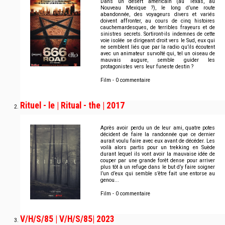
Dans un désert américain (au Texas, au
Nouveau Mexique ?), le long d’une route
abandonnée, des voyageurs divers et variés
doivent affronter, au cours de cinq histoires
cauchemardesques, de terribles frayeurs et de
sinistres secrets. Sortiront-ils indemnes de cette
voie isolée se dirigeant droit vers le Sud, eux qui
ne semblent liés que par la radio qu’ils écoutent
avec un animateur survolté qui, tel un oiseau de
mauvais augure, semble guider les
protagonistes vers leur funeste destin ?
Film - 0 commentaire
Rituel - le | Ritual - the | 2017
Après avoir perdu un de leur ami, quatre potes
décident de faire la randonnée que ce dernier
aurait voulu faire avec eux avant de décéder. Les
voilà alors partis pour un trekking en Suède
durant lequel ils vont avoir la mauvaise idée de
couper par une grande forêt dense pour arriver
plus tôt à un refuge dans le but d’y faire soigner
l’un d’eux qui semble s’être fait une entorse au
genou...
Film - 0 commentaire
V/H/S/85 | V/H/S/85| 2023