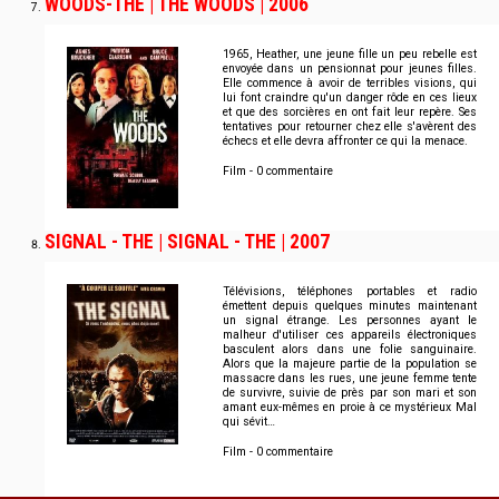
WOODS-THE | THE WOODS | 2006
1965, Heather, une jeune fille un peu rebelle est
envoyée dans un pensionnat pour jeunes filles.
Elle commence à avoir de terribles visions, qui
lui font craindre qu'un danger rôde en ces lieux
et que des sorcières en ont fait leur repère. Ses
tentatives pour retourner chez elle s'avèrent des
échecs et elle devra affronter ce qui la menace.
Film - 0 commentaire
SIGNAL - THE | SIGNAL - THE | 2007
Télévisions, téléphones portables et radio
émettent depuis quelques minutes maintenant
un signal étrange. Les personnes ayant le
malheur d'utiliser ces appareils électroniques
basculent alors dans une folie sanguinaire.
Alors que la majeure partie de la population se
massacre dans les rues, une jeune femme tente
de survivre, suivie de près par son mari et son
amant eux-mêmes en proie à ce mystérieux Mal
qui sévit…
Film - 0 commentaire