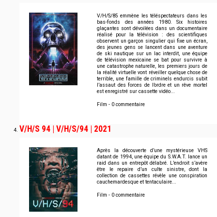
V/H/S/85 emmène les téléspectateurs dans les
bas-fonds des années 1980. Six histoires
glaçantes sont dévoilées dans un documentaire
réalisé pour la télévision : des scientifiques
observent un garçon singulier qui fixe un écran,
des jeunes gens se lancent dans une aventure
de ski nautique sur un lac interdit, une équipe
de télévision mexicaine se bat pour survivre à
une catastrophe naturelle, les premiers jours de
la réalité virtuelle vont réveiller quelque chose de
terrible, une famille de criminels endurcis subit
l’assaut des forces de l’ordre et un rêve mortel
est enregistré sur cassette vidéo...
Film - 0 commentaire
V/H/S 94 | V/H/S/94 | 2021
Après la découverte d’une mystérieuse VHS
datant de 1994, une équipe du S.W.A.T. lance un
raid dans un entrepôt délabré. L’endroit s’avère
être le repaire d’un culte sinistre, dont la
collection de cassettes révèle une conspiration
cauchemardesque et tentaculaire...
Film - 0 commentaire