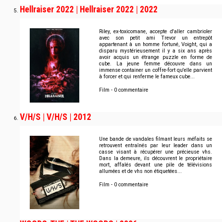
Hellraiser 2022 | Hellraiser 2022 | 2022
Riley, ex-toxicomane, accepte d'aller cambrioler
avec son petit ami Trevor un entrepôt
appartenant à un homme fortuné, Voight, qui a
disparu mystérieusement il y a six ans après
avoir acquis un étrange puzzle en forme de
cube. La jeune femme découvre dans un
immense container un coffre-fort qu'elle parvient
à forcer et qui renferme le fameux cube...
Film - 0 commentaire
V/H/S | V/H/S | 2012
Une bande de vandales filmant leurs méfaits se
retrouvent entraînés par leur leader dans un
casse visant à récupérer une précieuse vhs.
Dans la demeure, ils découvrent le propriétaire
mort, affalés devant une pile de télévisions
allumées et de vhs non étiquetées...
Film - 0 commentaire