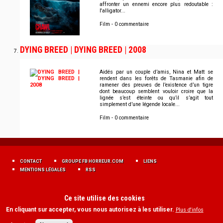
affronter un ennemi encore plus redoutable :
l'alligator...
Film - 0 commentaire
DYING BREED | DYING BREED | 2008
Aidés par un couple d’amis, Nina et Matt se
rendent dans les forêts de Tasmanie afin de
ramener des preuves de l’existence d’un tigre
dont beaucoup semblent vouloir croire que la
lignée s’est éteinte ou qu’il s’agit tout
simplement d’une légende locale...
Film - 0 commentaire
MENU
FOOTER
CONTACT
GROUPE FB HORREUR.COM
LIENS
FR
MENTIONS LÉGALES
RSS
Ce site utilise des cookies
En cliquant sur accepter, vous nous autorisez à les utiliser.
Plus d'infos