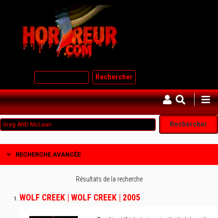
Aller
au
contenu
principal
Rechercher
RECHERCHE AVANCÉE
Résultats de la recherche
WOLF CREEK | WOLF CREEK | 2005