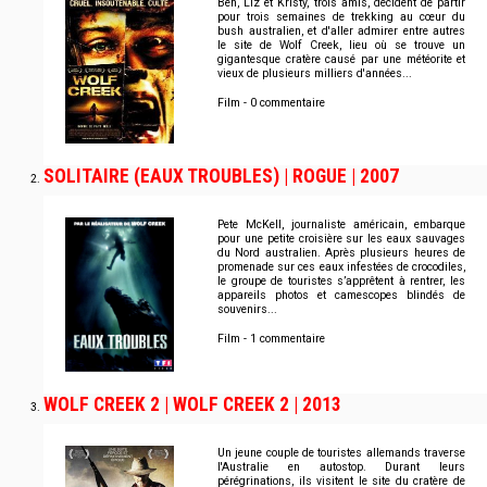
Ben, Liz et Kristy, trois amis, décident de partir
pour trois semaines de trekking au cœur du
bush australien, et d'aller admirer entre autres
le site de Wolf Creek, lieu où se trouve un
gigantesque cratère causé par une météorite et
vieux de plusieurs milliers d'années...
Film - 0 commentaire
SOLITAIRE (EAUX TROUBLES) | ROGUE | 2007
Pete McKell, journaliste américain, embarque
pour une petite croisière sur les eaux sauvages
du Nord australien. Après plusieurs heures de
promenade sur ces eaux infestées de crocodiles,
le groupe de touristes s’apprêtent à rentrer, les
appareils photos et camescopes blindés de
souvenirs...
Film - 1 commentaire
WOLF CREEK 2 | WOLF CREEK 2 | 2013
Un jeune couple de touristes allemands traverse
l'Australie en autostop. Durant leurs
pérégrinations, ils visitent le site du cratère de