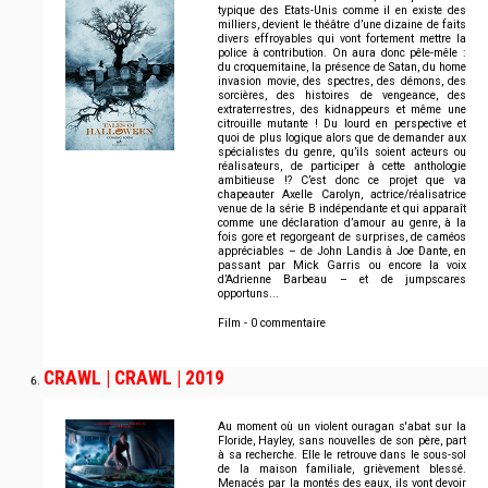
typique des Etats-Unis comme il en existe des
milliers, devient le théâtre d’une dizaine de faits
divers effroyables qui vont fortement mettre la
police à contribution. On aura donc pêle-mêle :
du croquemitaine, la présence de Satan, du home
invasion movie, des spectres, des démons, des
sorcières, des histoires de vengeance, des
extraterrestres, des kidnappeurs et même une
citrouille mutante ! Du lourd en perspective et
quoi de plus logique alors que de demander aux
spécialistes du genre, qu’ils soient acteurs ou
réalisateurs, de participer à cette anthologie
ambitieuse !? C’est donc ce projet que va
chapeauter Axelle Carolyn, actrice/réalisatrice
venue de la série B indépendante et qui apparaît
comme une déclaration d’amour au genre, à la
fois gore et regorgeant de surprises, de caméos
appréciables – de John Landis à Joe Dante, en
passant par Mick Garris ou encore la voix
d’Adrienne Barbeau – et de jumpscares
opportuns...
Film - 0 commentaire
CRAWL | CRAWL | 2019
Au moment où un violent ouragan s'abat sur la
Floride, Hayley, sans nouvelles de son père, part
à sa recherche. Elle le retrouve dans le sous-sol
de la maison familiale, grièvement blessé.
Menacés par la montés des eaux, ils vont devoir