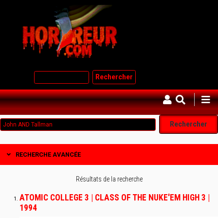
Aller
au
contenu
principal
Rechercher
RECHERCHE AVANCÉE
Résultats de la recherche
ATOMIC COLLEGE 3 | CLASS OF THE NUKE'EM HIGH 3 |
1994