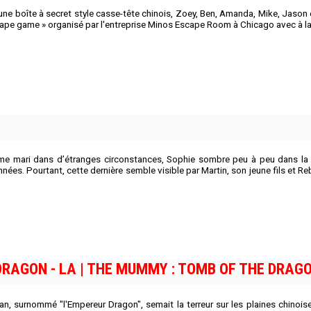
'une boîte à secret style casse-tête chinois, Zoey, Ben, Amanda, Mike, Jason 
scape game » organisé par l'entreprise Minos Escape Room à Chicago avec à la
me mari dans d’étranges circonstances, Sophie sombre peu à peu dans la 
es. Pourtant, cette dernière semble visible par Martin, son jeune fils et Rebec
DRAGON - LA | THE MUMMY : TOMB OF THE DRAGO
Han, surnommé "l'Empereur Dragon", semait la terreur sur les plaines chinoise