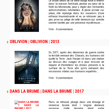
Le brutal décès de sa mère oblige Alice à revenir
dans la maison familiale, perdue au cœur de la
forêt du Minnesota, pour y régler des formalités
administratives inévitables. A peine arrivée sur
place, elle replonge dans les souvenirs d’une
enfance traumatisante et va se retrouver peu à
peu prise au piège de cette demeure qui semble
comme hantée par une présence mystérieuse...
Film - 0 commentaire
OBLIVION | OBLIVION | 2013
En 2077, après des décennies de guerre contre
la terrible menace des Chacals, les humains ont
quitté la Terre. Jack Harper vit dans une station
au dessus des nuages et a pour mission de
réparer et d'entretenir les drones présents à la
surface de la Terre afin qu'ils extraient des
ressources vitales aux humains expatriés...
Film - 0 commentaire
DANS LA BRUME | DANS LA BRUME | 2017
Paris se retrouve plongé dans une étrange et
immense brume dont l ‘origine demeure
inconnue (cette dernière étant sortie