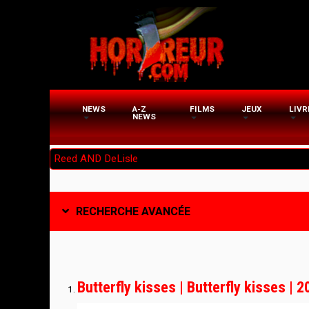
Aller
au
contenu
principal
NEWS
A-Z
FILMS
JEUX
LIVR
NEWS
RECHERCHE AVANCÉE
Butterfly kisses | Butterfly kisses | 