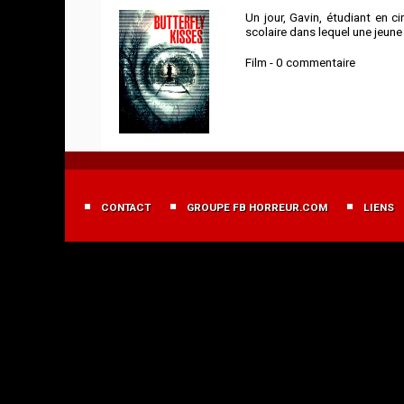
Un jour, Gavin, étudiant en 
scolaire dans lequel une jeun
Film - 0 commentaire
MENU
FOOTER
CONTACT
GROUPE FB HORREUR.COM
LIENS
FR