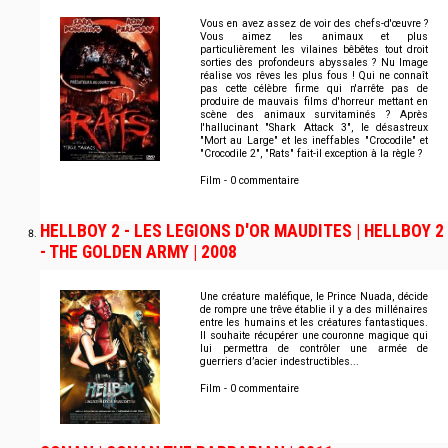
Vous en avez assez de voir des chefs-d'œuvre ?
Vous aimez les animaux et plus
particulièrement les vilaines bêbêtes tout droit
sorties des profondeurs abyssales ? Nu Image
réalise vos rêves les plus fous ! Qui ne connaît
pas cette célèbre firme qui n'arrête pas de
produire de mauvais films d'horreur mettant en
scène des animaux survitaminés ? Après
l'hallucinant "Shark Attack 3", le désastreux
"Mort au Large" et les ineffables "Crocodile" et
"Crocodile 2", "Rats" fait-il exception à la règle ?
Film - 0 commentaire
HELLBOY 2 - LES LEGIONS D'OR MAUDITES | HELLBOY 2
- THE GOLDEN ARMY | 2008
Une créature maléfique, le Prince Nuada, décide
de rompre une trêve établie il y a des millénaires
entre les humains et les créatures fantastiques.
Il souhaite récupérer une couronne magique qui
lui permettra de contrôler une armée de
guerriers d’acier indestructibles...
Film - 0 commentaire