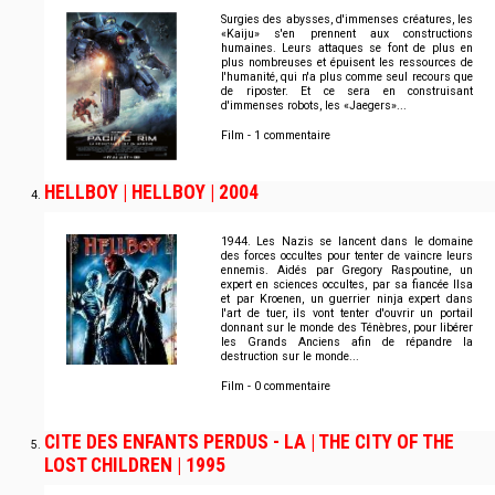
Surgies des abysses, d'immenses créatures, les
«Kaiju» s'en prennent aux constructions
humaines. Leurs attaques se font de plus en
plus nombreuses et épuisent les ressources de
l'humanité, qui n'a plus comme seul recours que
de riposter. Et ce sera en construisant
d'immenses robots, les «Jaegers»...
Film - 1 commentaire
HELLBOY | HELLBOY | 2004
1944. Les Nazis se lancent dans le domaine
des forces occultes pour tenter de vaincre leurs
ennemis. Aidés par Gregory Raspoutine, un
expert en sciences occultes, par sa fiancée Ilsa
et par Kroenen, un guerrier ninja expert dans
l'art de tuer, ils vont tenter d'ouvrir un portail
donnant sur le monde des Ténèbres, pour libérer
les Grands Anciens afin de répandre la
destruction sur le monde...
Film - 0 commentaire
CITE DES ENFANTS PERDUS - LA | THE CITY OF THE
LOST CHILDREN | 1995