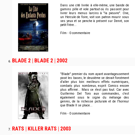
Dans une cité livrée à elle-même, une bande de
gamins pille et vole partout où ils passent pour
livrer leurs menus larcins à "la pieuvre". One,
un Hercule de foire, voit son patron mourir sous
ses yeux et se penche à présent sur Denré, son
petit frère...
Film - 0 commentaire
BLADE 2 | BLADE 2 | 2002
"Blade" premier du nom ayant avantageusement
posé les bases, le deuxième se devait forcément
d'aller plus loin: meilleurs effets numériques,
combats plus nombreux, esprit Comics encore
plus affirmé... Mais ce n'est pas tout. Car avec
Guillermo Del Toro aux commandes, c'est
également sous le signe du mélange des
genres, de la richesse picturale et de l'horreur
que Blade II se place...
Film - 0 commentaire
RATS | KILLER RATS | 2003