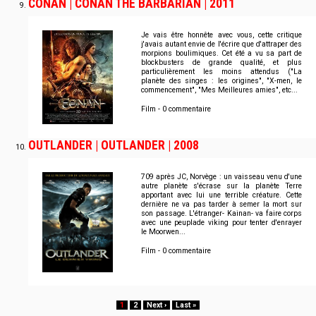
CONAN | CONAN THE BARBARIAN | 2011
Je vais être honnête avec vous, cette critique
j'avais autant envie de l'écrire que d'attraper des
morpions boulimiques. Cet été a vu sa part de
blockbusters de grande qualité, et plus
particulièrement les moins attendus ("La
planète des singes : les origines", "X-men, le
commencement", "Mes Meilleures amies", etc...
Film - 0 commentaire
OUTLANDER | OUTLANDER | 2008
709 après JC, Norvège : un vaisseau venu d'une
autre planète s'écrase sur la planète Terre
apportant avec lui une terrible créature. Cette
dernière ne va pas tarder à semer la mort sur
son passage. L'étranger- Kainan- va faire corps
avec une peuplade viking pour tenter d'enrayer
le Moorwen...
Film - 0 commentaire
Pagination
Page
1
Page
2
Page
Next ›
Dernière
Last »
courante
suivante
page