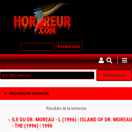
Aller
au
contenu
principal
Rechercher
RECHERCHE AVANCÉE
Résultats de la recherche
ILE DU DR. MOREAU - L (1996) | ISLAND OF DR. MOREAU
- THE (1996) | 1996