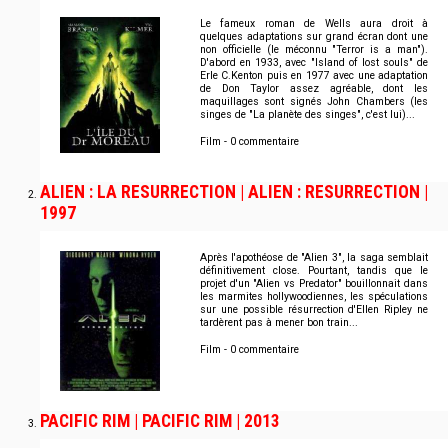
Le fameux roman de Wells aura droit à
quelques adaptations sur grand écran dont une
non officielle (le méconnu "Terror is a man").
D'abord en 1933, avec "Island of lost souls" de
Erle C.Kenton puis en 1977 avec une adaptation
de Don Taylor assez agréable, dont les
maquillages sont signés John Chambers (les
singes de "La planète des singes", c'est lui)...
Film - 0 commentaire
ALIEN : LA RESURRECTION | ALIEN : RESURRECTION |
1997
Après l'apothéose de "Alien 3", la saga semblait
définitivement close. Pourtant, tandis que le
projet d'un "Alien vs Predator" bouillonnait dans
les marmites hollywoodiennes, les spéculations
sur une possible résurrection d'Ellen Ripley ne
tardèrent pas à mener bon train...
Film - 0 commentaire
PACIFIC RIM | PACIFIC RIM | 2013