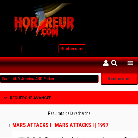
Aller
au
contenu
principal
Rechercher
RECHERCHE AVANCÉE
Résultats de la recherche
MARS ATTACKS ! | MARS ATTACKS ! | 1997