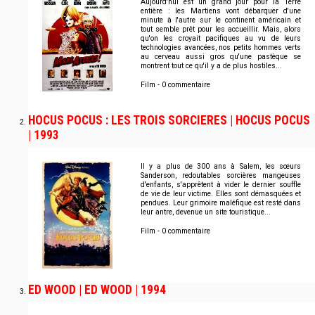
Aujourd'hui est un grand jour pour la Terre
entière : les Martiens vont débarquer d'une
minute à l'autre sur le continent américain et
tout semble prêt pour les accueillir. Mais, alors
qu'on les croyait pacifiques au vu de leurs
technologies avancées, nos petits hommes verts
au cerveau aussi gros qu'une pastèque se
montrent tout ce qu'il y a de plus hostiles...
Film - 0 commentaire
HOCUS POCUS : LES TROIS SORCIERES | HOCUS POCUS
| 1993
Il y a plus de 300 ans à Salem, les sœurs
Sanderson, redoutables sorcières mangeuses
d'enfants, s'apprêtent à vider le dernier souffle
de vie de leur victime. Elles sont démasquées et
pendues. Leur grimoire maléfique est resté dans
leur antre, devenue un site touristique...
Film - 0 commentaire
ED WOOD | ED WOOD | 1994