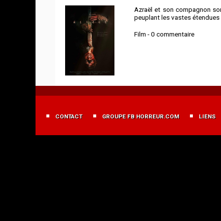
Azraël et son compagnon sont
peuplant les vastes étendues 
Film - 0 commentaire
MENU
FOOTER
CONTACT
GROUPE FB HORREUR.COM
LIENS
FR