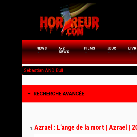
Aller
au
contenu
principal
NEWS
A-Z
FILMS
JEUX
LIVR
NEWS
RECHERCHE AVANCÉE
Azrael : L’ange de la mort | Azrael | 