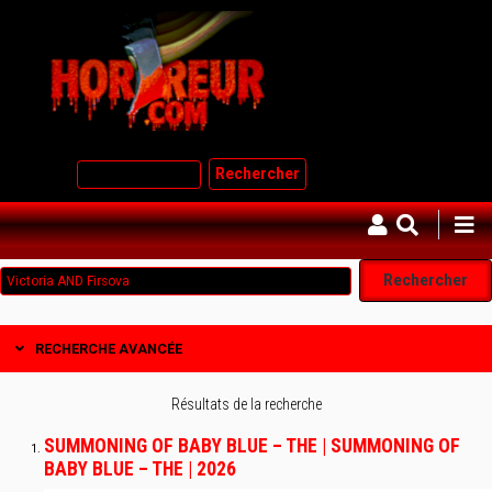
Aller
au
contenu
principal
Rechercher
RECHERCHE AVANCÉE
Résultats de la recherche
SUMMONING OF BABY BLUE – THE | SUMMONING OF
BABY BLUE – THE | 2026