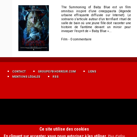
The Summoning of Baby Blue est un film
omnibus inspiré d’une creepypasta (légende
urbaine effrayante diffusée sur Internet). Le
scénario s’articule autour d’un terrifiant rituel de
salle de bain où une jeune fille doit raconter une
histoire de fantôme devant un miroir pour
invoquer l’esprit de « Baby Blue »...
Film - 0 commentaire
MENU
FOOTER
CONTACT
GROUPE FB HORREUR.COM
LIENS
FR
MENTIONS LÉGALES
RSS
Ce site utilise des cookies
En cliquant sur accepter, vous nous autorisez à les utiliser.
Plus d'infos