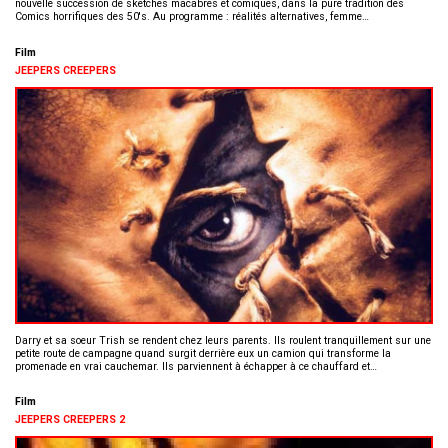
nouvelle succession de sketches macabres et comiques, dans la pure tradition des
Comics horrifiques des 50's. Au programme : réalités alternatives, femme…
Film
JEEPERS CREEPERS
Darry et sa soeur Trish se rendent chez leurs parents. Ils roulent tranquillement sur une
petite route de campagne quand surgit derrière eux un camion qui transforme la
promenade en vrai cauchemar. Ils parviennent à échapper à ce chauffard et…
Film
JEEPERS CREEPERS 2