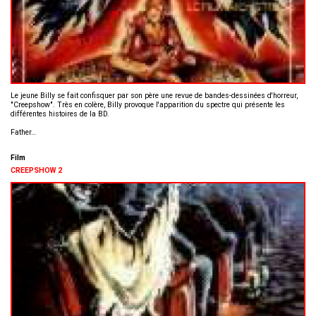
Le jeune Billy se fait confisquer par son père une revue de bandes-dessinées d'horreur,
"Creepshow". Très en colère, Billy provoque l'apparition du spectre qui présente les
différentes histoires de la BD.
Father…
Film
CREEPSHOW 2