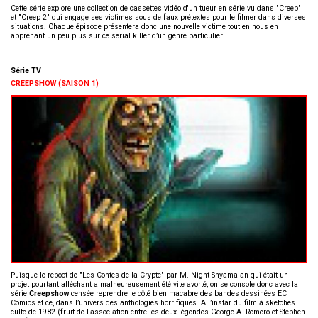
Cette série explore une collection de cassettes vidéo d'un tueur en série vu dans "Creep"
et "Creep 2" qui engage ses victimes sous de faux prétextes pour le filmer dans diverses
situations. Chaque épisode présentera donc une nouvelle victime tout en nous en
apprenant un peu plus sur ce serial killer d’un genre particulier...
Série TV
CREEPSHOW (SAISON 1)
Puisque le reboot de "Les Contes de la Crypte" par M. Night Shyamalan qui était un
projet pourtant alléchant a malheureusement été vite avorté, on se console donc avec la
série
Creepshow
censée reprendre le côté bien macabre des bandes dessinées EC
Comics et ce, dans l’univers des anthologies horrifiques. A l’instar du film à sketches
culte de 1982 (fruit de l'association entre les deux légendes George A. Romero et Stephen