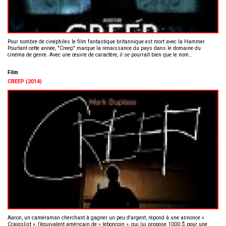
Pour nombre de cinéphiles le film fantastique britannique est mort avec la Hammer.
Pourtant cette année, "Creep" marque la renaissance du pays dans le domaine du
cinéma de genre. Avec une œuvre de caractère, il se pourrait bien que le nom…
Film
CREEP (2014)
Aaron, un caméraman cherchant à gagner un peu d'argent, répond à une annonce «
Craigslist », l’équivalent américain de « leboncoin », qui lui propose 1000 $ pour une