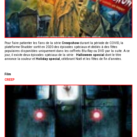
Pour faire patienter les fans de la série
Creepshow
durant la période de COVID, la
plateforme Shudder sortit en 2020 des épisodes spéciaux et dédiés à des fêtes
populaires disponibles uniquement dans les coffrets Blu-Ray ou DVD par la suite. A ce
jour, il existe deux épisodes spéciaux de la série :
Halloween special
dont le titre
annonce la couleur et
Holiday special
, célébrant Noël et les fêtes de fin d’années.
Film
CREEP