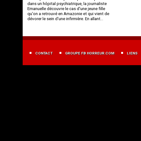
dans un hôpital psychiatrique, la journaliste
Emanuelle découvre le cas d'une jeune fille
qu'on a retrouvé en Amazonie et qui vient de
dévorer le sein d'une infirmière. En allant…
MENU
FOOTER
CONTACT
GROUPE FB HORREUR.COM
LIENS
FR