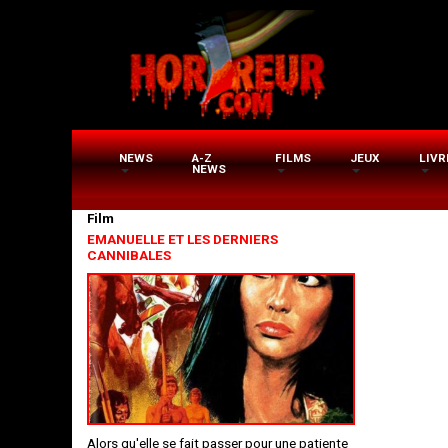
Aller
au
contenu
principal
NEWS
A-Z
FILMS
JEUX
LIVR
NEWS
Film
EMANUELLE ET LES DERNIERS
CANNIBALES
Alors qu'elle se fait passer pour une patiente