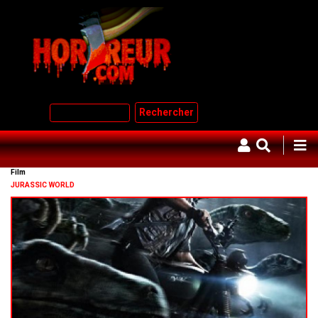
Aller
au
contenu
principal
Rechercher
Film
JURASSIC WORLD