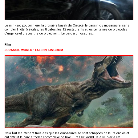
Le mini-zoo pouponnière, la croisière kayak du Crétacé, le bassin du mosasaure, sans
compter l'hôtel 5 étoiles, les 8 cafés, les 12 restaurants et les centaines de protocoles
d'urgence et dispositifs de protection... Le parc à dinosaures…
Film
JURASSIC WORLD : FALLEN KINGDOM
Cela fait maintenant trois ans que les dinosaures se sont échappés de leurs enclos et
ont détruit le parc à thème et complexe de luxe Jurassic World. Isla Nublar a été