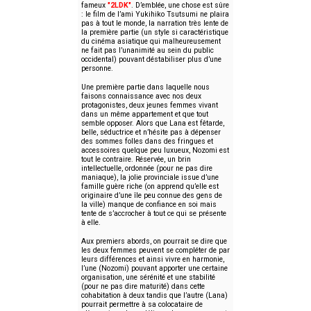
fameux
"2LDK"
. D’emblée, une chose est sûre
: le film de l’ami Yukihiko Tsutsumi ne plaira
pas à tout le monde, la narration très lente de
la première partie (un style si caractéristique
du cinéma asiatique qui malheureusement
ne fait pas l’unanimité au sein du public
occidental) pouvant déstabiliser plus d’une
personne.
Une première partie dans laquelle nous
faisons connaissance avec nos deux
protagonistes, deux jeunes femmes vivant
dans un même appartement et que tout
semble opposer. Alors que Lana est fêtarde,
belle, séductrice et n’hésite pas à dépenser
des sommes folles dans des fringues et
accessoires quelque peu luxueux, Nozomi est
tout le contraire. Réservée, un brin
intellectuelle, ordonnée (pour ne pas dire
maniaque), la jolie provinciale issue d’une
famille guère riche (on apprend qu’elle est
originaire d’une île peu connue des gens de
la ville) manque de confiance en soi mais
tente de s’accrocher à tout ce qui se présente
à elle.
Aux premiers abords, on pourrait se dire que
les deux femmes peuvent se compléter de par
leurs différences et ainsi vivre en harmonie,
l’une (Nozomi) pouvant apporter une certaine
organisation, une sérénité et une stabilité
(pour ne pas dire maturité) dans cette
cohabitation à deux tandis que l’autre (Lana)
pourrait permettre à sa colocataire de