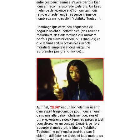
entre ces deux femmes s’avère parfois bien
jouissif reconnaissons-le toutefois. Un beau
mélange de violence et d’humour qui nous
renvoie directement à l’essence même de
nombreux mangas dixit Yukihiko Tsutsumi.
Dommage que certaines séquences de
bagarre soient si perfectibles (des ralentis
maladroits, des altercations qui auraient
parfois pu s’avérer encore plus dingues) et
que le final soit si prévisible (un côté
moraliste simpliste et déjà-vu qui ne
surprendra pas grand monde)...
Au final,
"2LDK"
est un honnête film usant
d’un esprit tragi-comique pour nous amener
dans une altercation totalement décalée et
ultra-violente entre deux femmes prêtes à tout
pour décrocher un contrat. Exagéré, parfois
absurde et maladroit, le film de Yukihiko
Tsutsumi ne parviendra peut-être pas à
obtenir l’adhésion de toutes et tous mais a au
moins le mérite de nous avoir fait vivre un