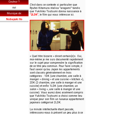
Couleur ?
C’est dans ce contexte si particulier que
oui
Ryuhei Kitamura réalisa "aragami" tandis
que Yukihiko Tsutsumi donna naissance à
Musique de
"2LDK"
, le film qui nous intéresse ici.
Nobuyuki Ito
« Quel titre bizarre » diront certain(e)s. Oui,
moi-même je me suis documenté rapidement
sur le sujet pour comprendre la signification
de ce titre peu commun. Pour faire simple, il
faut savoir qu’au Japon les appartements
sont classés généralement en trois
catégories : 1DK (une chambre, une salle à
manger « dining » et une cuisine « kitchen »),
2DK (2 chambre, une salle à manger et une
cuisine) et enfin 1LDK (une chambre, un
salon « living », une salle à manger et une
cuisine). Vous aurez donc aisément compris
que Yukihiko Tsutsumi a choisi comme lieu
unique pour son film un luxueux appartement
japonais catégorisé 2LDK.
La minute intellectuelle étant passée,
intéressons-nous à présent un peu plus à ce