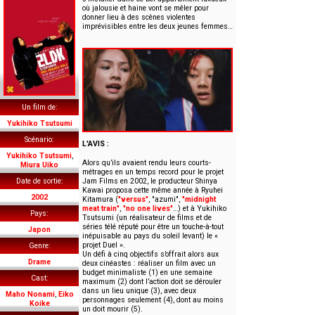
où jalousie et haine vont se mêler pour
donner lieu à des scènes violentes
imprévisibles entre les deux jeunes femmes…
Un film de
Yukihiko Tsutsumi
Scénario
L'AVIS :
Yukihiko Tsutsumi
,
Alors qu’ils avaient rendu leurs courts-
Miura Uiko
métrages en un temps record pour le projet
Jam Films en 2002, le producteur Shinya
Date de sortie
Kawai proposa cette même année à Ryuhei
2002
Kitamura (
"versus"
, "azumi",
"midnight
meat train"
,
"no one lives"
…) et à Yukihiko
Pays
Tsutsumi (un réalisateur de films et de
séries télé réputé pour être un touche-à-tout
Japon
inépuisable au pays du soleil levant) le «
projet Duel ».
Genre
Un défi à cinq objectifs s’offrait alors aux
Drame
deux cinéastes : réaliser un film avec un
budget minimaliste (1) en une semaine
Cast
maximum (2) dont l’action doit se dérouler
dans un lieu unique (3), avec deux
Maho Nonami
,
Eiko
personnages seulement (4), dont au moins
Koike
un doit mourir (5).