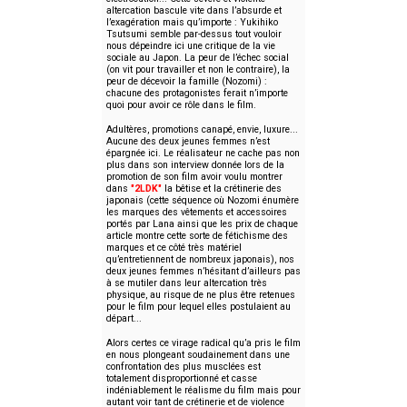
altercation bascule vite dans l’absurde et
l’exagération mais qu’importe : Yukihiko
Tsutsumi semble par-dessus tout vouloir
nous dépeindre ici une critique de la vie
sociale au Japon. La peur de l’échec social
(on vit pour travailler et non le contraire), la
peur de décevoir la famille (Nozomi) :
chacune des protagonistes ferait n’importe
quoi pour avoir ce rôle dans le film.
Adultères, promotions canapé, envie, luxure...
Aucune des deux jeunes femmes n’est
épargnée ici. Le réalisateur ne cache pas non
plus dans son interview donnée lors de la
promotion de son film avoir voulu montrer
dans
"2LDK"
la bêtise et la crétinerie des
japonais (cette séquence où Nozomi énumère
les marques des vêtements et accessoires
portés par Lana ainsi que les prix de chaque
article montre cette sorte de fétichisme des
marques et ce côté très matériel
qu’entretiennent de nombreux japonais), nos
deux jeunes femmes n’hésitant d’ailleurs pas
à se mutiler dans leur altercation très
physique, au risque de ne plus être retenues
pour le film pour lequel elles postulaient au
départ...
Alors certes ce virage radical qu’a pris le film
en nous plongeant soudainement dans une
confrontation des plus musclées est
totalement disproportionné et casse
indéniablement le réalisme du film mais pour
autant voir tant de crétinerie et de violence