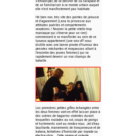
s’émanciper, de se délivrer de sa carapace et
de se familiariser à ce monde urbain auquel
elle n’est manifestement pas habituée.
Hé bien non, très vite des pointes de jalousie
et d’agacement (Lana la princesse aux
attitudes puériles et comportements
vexatoires / Nozomi la petite intello trop
maniaque qui s’énerve pour un rien)
commencent à se manifester au sein de ce
luxueux appartement (une voix off nous
distille avec une bonne pincée d’humour des
pensées méchantes et moqueuses allant à
l’encontre des jeunes femmes) qui va
rapidement devenir un vrai champs de
bataille.
Les premières petites gifles échangées entre
les deux femmes vont en effet laisser place à
des scènes de bagarres violentes durant
lesquelles roulades au sol, coups de poings
et hurlements sont au rendez-vous. Jet d’eau
bouillante, maniements de tronçonneuse et de
katana, tentatives d’homicide par noyade ou
électrocution... Cette sévère et violente