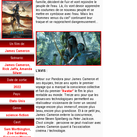
famille, décident de fuir et vont rejoindre le
peuple de l'eau. Là, ils vont devoir apprendre
les coutumes de ce nouveau peuple et se
mettre en symbiose avec l'eau. Mais les
"hommes venus du ciel" continuent leur
traque et se rapprochent dangereusement...
Un film de
James Cameron
Scénario
James Cameron
,
Rick Jaffa
,
Amanda
L'AVIS :
Silver
Retour sur Pandora pour James Cameron et
Date de sortie
ses équipes, treize ans après le premier
2022
voyage qui a marqué la conscience collective
et fait du premier
"Avatar"
le flm le plus
Pays
rentable au monde. Treize ans pour que les
prouesses technologiques permettent au
Etats-Unis
réalisateur visionnaire de livrer un second
voyage encore plus immersif, encore plus
Genre
beau, encore plus grandiose. Et à ce petit jeu,
James Cameron enterre la concurrence,
science-fiction
même Steven Spielberg ou Peter Jackson.
Cast
C'est simple : personne ne peut rivaliser avec
James Cameron quant à l'association
Sam Worthington
,
cinéma / technologie.
Zoe Saldana
,