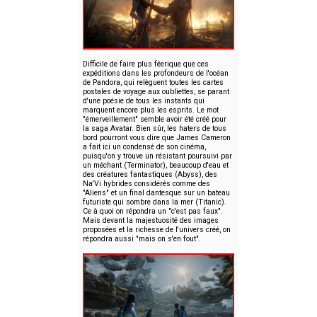
Difficile de faire plus féerique que ces
expéditions dans les profondeurs de l'océan
de Pandora, qui relèguent toutes les cartes
postales de voyage aux oubliettes, se parant
d'une poésie de tous les instants qui
marquent encore plus les esprits. Le mot
"émerveillement" semble avoir été créé pour
la saga Avatar. Bien sûr, les haters de tous
bord pourront vous dire que James Cameron
a fait ici un condensé de son cinéma,
puisqu'on y trouve un résistant poursuivi par
un méchant (Terminator), beaucoup d'eau et
des créatures fantastiques (Abyss), des
Na'Vi hybrides considérés comme des
"Aliens" et un final dantesque sur un bateau
futuriste qui sombre dans la mer (Titanic).
Ce à quoi on répondra un "c'est pas faux".
Mais devant la majestuosité des images
proposées et la richesse de l'univers créé, on
répondra aussi "mais on s'en fout".