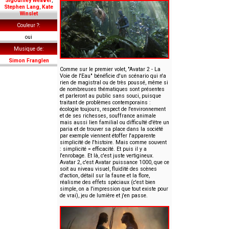
Sigourney Weaver
,
Stephen Lang
,
Kate
Winslet
Couleur ?
oui
Musique de
Simon Franglen
Comme sur le premier volet, "Avatar 2 - La
Voie de l'Eau" bénéficie d'un scénario qui n'a
rien de magistral ou de très poussé, même si
de nombreuses thématiques sont présentes
et parleront au public sans souci, puisque
traitant de problèmes contemporains :
écologie toujours, respect de l'environnement
et de ses richesses, souffrance animale
mais aussi lien familial ou difficulté d'être un
paria et de trouver sa place dans la société
par exemple viennent étoffer l'apparente
simplicité de l'histoire. Mais comme souvent
: simplicité = efficacité. Et puis il y a
l'enrobage. Et là, c'est juste vertigineux.
Avatar 2, c'est Avatar puissance 1000, que ce
soit au niveau visuel, fluidité des scènes
d'action, détail sur la faune et la flore,
réalisme des effets spéciaux (c'est bien
simple, on a l'impression que tout existe pour
de vrai), jeu de lumière et j'en passe.