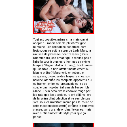
Tout est possible, même si la main ganté
adepte du rasoir semble plutôt d'origine
humaine. Les coupables possibles sont
légion, que ce soit la sœur de Lady Mary, la
ravissante professeur de français (Doris
Kunstmann), son amant qui n'hésites pas à
faire la cour à plusieurs femmes en même
temps (l'élégant Anton Diffring), Lord James
qui semble un brin atteint mentalement ou
bien le prêtre ? Margheriti entretient le
suspense, provoque des frayeurs chez son
héroïne, amplifie les complots apparents qui
se trament entre les protagonistes, ne se
soucie pas trop du réalisme de l'ensemble
(Jane Birkin découvre le cadavre rongé par
les rats que les spectateurs ont déjà vu lors
de la scène d'introduction et ne semble pas
s'en soucier, n'alertant même pas la police de
cette macabre découverte) et filme le tout avec
classe, sans grande originalité certes, mais
avec suffisamment de style pour que ça
passe.