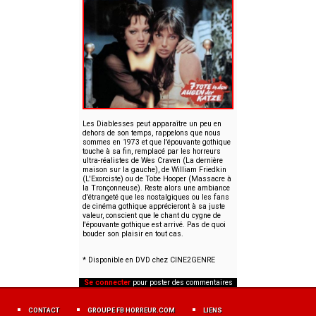
Les Diablesses peut apparaître un peu en
dehors de son temps, rappelons que nous
sommes en 1973 et que l'épouvante gothique
touche à sa fin, remplacé par les horreurs
ultra-réalistes de Wes Craven (La dernière
maison sur la gauche), de William Friedkin
(L'Exorciste) ou de Tobe Hooper (Massacre à
la Tronçonneuse). Reste alors une ambiance
d'étrangeté que les nostalgiques ou les fans
de cinéma gothique apprécieront à sa juste
valeur, conscient que le chant du cygne de
l'épouvante gothique est arrivé. Pas de quoi
bouder son plaisir en tout cas.
* Disponible en DVD chez CINE2GENRE
Se connecter
pour poster des commentaires
MENU
FOOTER
CONTACT
GROUPE FB HORREUR.COM
LIENS
FR