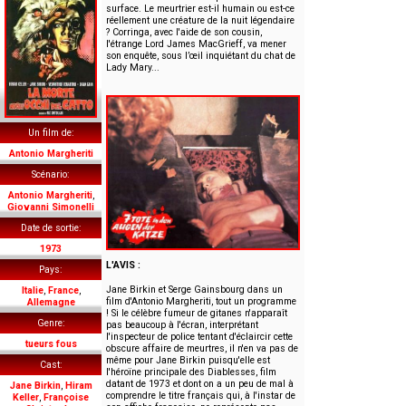
surface. Le meurtrier est-il humain ou est-ce
réellement une créature de la nuit légendaire
? Corringa, avec l'aide de son cousin,
l'étrange Lord James MacGrieff, va mener
son enquête, sous l’œil inquiétant du chat de
Lady Mary...
Un film de
Antonio Margheriti
Scénario
Antonio Margheriti
,
Giovanni Simonelli
Date de sortie
1973
L'AVIS :
Pays
Jane Birkin et Serge Gainsbourg dans un
Italie
,
France
,
film d'Antonio Margheriti, tout un programme
Allemagne
! Si le célèbre fumeur de gitanes n'apparaît
Genre
pas beaucoup à l'écran, interprétant
l'inspecteur de police tentant d'éclaircir cette
tueurs fous
obscure affaire de meurtres, il n'en va pas de
même pour Jane Birkin puisqu'elle est
Cast
l'héroïne principale des Diablesses, film
datant de 1973 et dont on a un peu de mal à
Jane Birkin
,
Hiram
comprendre le titre français qui, à l'instar de
Keller
,
Françoise