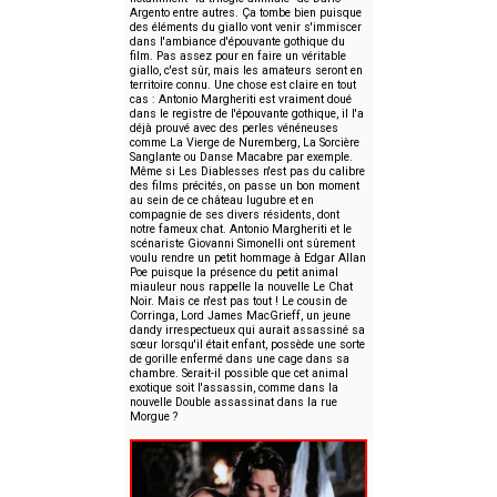
Argento entre autres. Ça tombe bien puisque
des éléments du giallo vont venir s'immiscer
dans l'ambiance d'épouvante gothique du
film. Pas assez pour en faire un véritable
giallo, c'est sûr, mais les amateurs seront en
territoire connu. Une chose est claire en tout
cas : Antonio Margheriti est vraiment doué
dans le registre de l'épouvante gothique, il l'a
déjà prouvé avec des perles vénéneuses
comme La Vierge de Nuremberg, La Sorcière
Sanglante ou Danse Macabre par exemple.
Même si Les Diablesses n'est pas du calibre
des films précités, on passe un bon moment
au sein de ce château lugubre et en
compagnie de ses divers résidents, dont
notre fameux chat. Antonio Margheriti et le
scénariste Giovanni Simonelli ont sûrement
voulu rendre un petit hommage à Edgar Allan
Poe puisque la présence du petit animal
miauleur nous rappelle la nouvelle Le Chat
Noir. Mais ce n'est pas tout ! Le cousin de
Corringa, Lord James MacGrieff, un jeune
dandy irrespectueux qui aurait assassiné sa
sœur lorsqu'il était enfant, possède une sorte
de gorille enfermé dans une cage dans sa
chambre. Serait-il possible que cet animal
exotique soit l'assassin, comme dans la
nouvelle Double assassinat dans la rue
Morgue ?