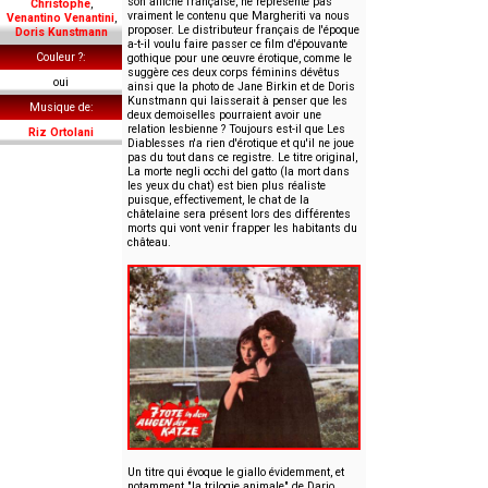
son affiche française, ne représente pas
Christophe
,
vraiment le contenu que Margheriti va nous
Venantino Venantini
,
proposer. Le distributeur français de l'époque
Doris Kunstmann
a-t-il voulu faire passer ce film d'épouvante
Couleur ?
gothique pour une oeuvre érotique, comme le
suggère ces deux corps féminins dévêtus
oui
ainsi que la photo de Jane Birkin et de Doris
Kunstmann qui laisserait à penser que les
Musique de
deux demoiselles pourraient avoir une
relation lesbienne ? Toujours est-il que Les
Riz Ortolani
Diablesses n'a rien d'érotique et qu'il ne joue
pas du tout dans ce registre. Le titre original,
La morte negli occhi del gatto (la mort dans
les yeux du chat) est bien plus réaliste
puisque, effectivement, le chat de la
châtelaine sera présent lors des différentes
morts qui vont venir frapper les habitants du
château.
Un titre qui évoque le giallo évidemment, et
notamment "la trilogie animale" de Dario