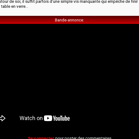
utour de soi, il suffit parfois d’une simple vis manquante qui empêche de fini
 table en verre…
Bande-annonce
Se connecter
pour poster des commentaires