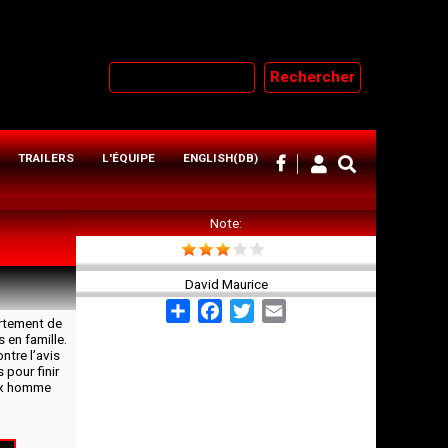
Rechercher
TRAILERS
L'ÉQUIPE
ENGLISH(DB)
Note
David Maurice
Share
Facebook
Twitter
Email
artement de
 en famille.
ntre l’avis
 pour finir
eux homme