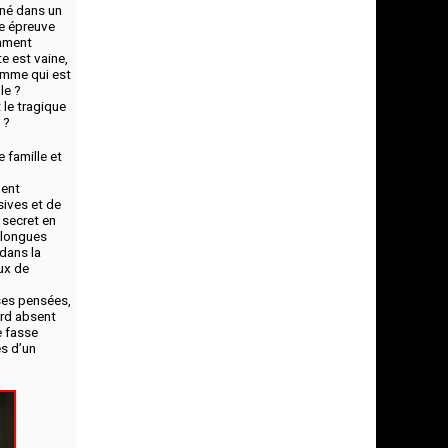
rné dans un
te épreuve
omment
e est vaine,
emme qui est
le ?
 le tragique
 ?
 famille et
ment
sives et de
 secret en
s longues
 dans la
ux de
 ses pensées,
ard absent
e fasse
s d’un