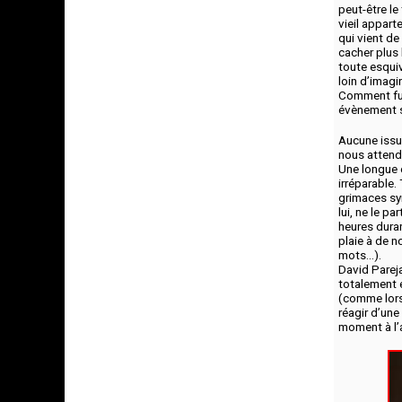
peut-être le
vieil appar
qui vient de
cacher plus 
toute esqui
loin d’imagi
Comment fuir
évènement s
Aucune issu
nous attend
Une longue 
irréparable.
grimaces syn
lui, ne le p
heures duran
plaie à de n
mots…).
David Pareja
totalement 
(comme lors 
réagir d’un
moment à l’