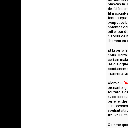
bienvenue. 
de littéral
film social/
fantastique
péripéties b
sommes dans
briller par 
histoire de
l’horreur e
Et là où le 
nous. Certai
certain mal
les dialogu
soudainement
moments tra
Alors oui
"A
prenante, g
toutefois de
avec ces qu
pu le rendr
L’impression
souhaitait r
trouve LE tr
Comme quoi l