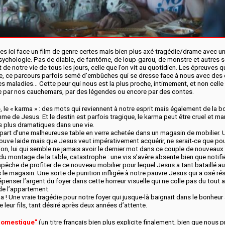
 ici face un film de genre certes mais bien plus axé tragédie/drame avec un
ychologie. Pas de diable, de fantôme, de loup-garou, de monstre et autres s
nt de notre vie de tous les jours, celle que l’on vit au quotidien. Les épreuves q
, ce parcours parfois semé d’embûches qui se dresse face à nous avec des
es maladies… Cette peur qui nous est la plus proche, intimement, et non celle
e par nos cauchemars, par des légendes ou encore par des contes.
», le « karma » : des mots qui reviennent à notre esprit mais également de la 
mme de Jesus. Et le destin est parfois tragique, le karma peut être cruel et ma
s plus dramatiques dans une vie.
t part d’une malheureuse table en verre achetée dans un magasin de mobilier. 
rouve laide mais que Jesus veut impérativement acquérir, ne serait-ce que p
ion, lui qui semble ne jamais avoir le dernier mot dans ce couple de nouveaux 
u montage de la table, catastrophe : une vis s’avère absente bien que notifi
pêche de profiter de ce nouveau mobilier pour lequel Jesus a tant bataillé a
e magasin. Une sorte de punition infligée à notre pauvre Jesus qui a osé rés
enser l’argent du foyer dans cette horreur visuelle qui ne colle pas du tout a
de l’appartement.
a ! Une vraie tragédie pour notre foyer qui jusque-là baignait dans le bonheur 
 leur fils, tant désiré après deux années d’attente.
domestique"
(un titre français bien plus explicite finalement, bien que nous p