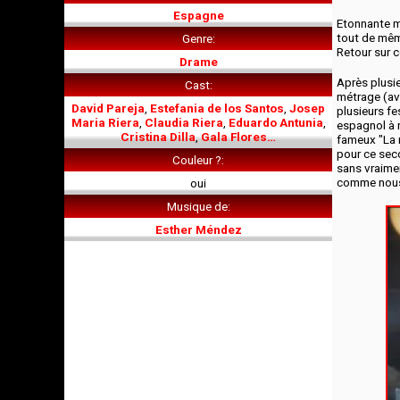
Espagne
Etonnante mo
tout de même
Genre
Retour sur c
Drame
Après plusi
Cast
métrage (ave
David Pareja
,
Estefania de los Santos
,
Josep
plusieurs fe
Maria Riera
,
Claudia Riera
,
Eduardo Antunia
,
espagnol à r
Cristina Dilla
,
Gala Flores…
fameux "La m
pour ce sec
Couleur ?
sans vraimen
comme nous 
oui
Musique de
Esther Méndez