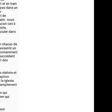
 et en train
 pas dans un
e
t de
aire : nous
aucun cas à
este,
sculer dans
 en chacun de
ressentir un
 étonnamment
 succèdent
nt des
 réaliste et
eption
la Iglesia
t simplement
s qui
ien qui
.
peut