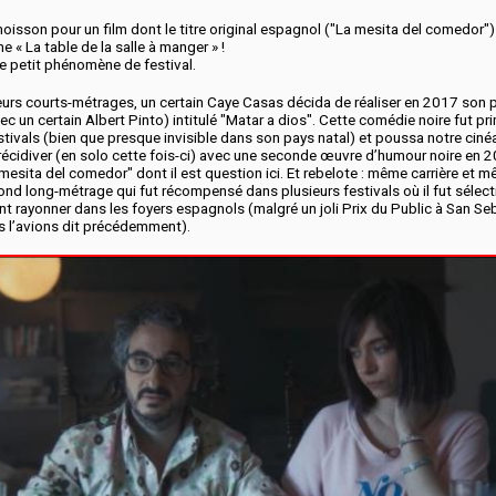
isson pour un film dont le titre original espagnol ("La mesita del comedor") 
 « La table de la salle à manger » !
e petit phénomène de festival.
eurs courts-métrages, un certain Caye Casas décida de réaliser en 2017 son p
c un certain Albert Pinto) intitulé "Matar a dios". Cette comédie noire fut p
stivals (bien que presque invisible dans son pays natal) et poussa notre ciné
écidiver (en solo cette fois-ci) avec une seconde œuvre d’humour noire en 2
esita del comedor" dont il est question ici. Et rebelote : même carrière et 
ond long-métrage qui fut récompensé dans plusieurs festivals où il fut sélec
t rayonner dans les foyers espagnols (malgré un joli Prix du Public à San Se
l’avions dit précédemment).