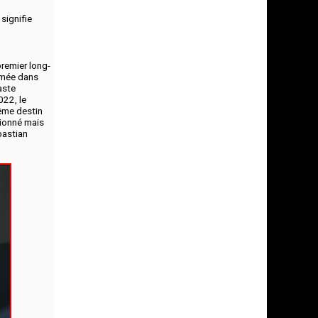
signifie
remier long-
rimée dans
aste
022, le
même destin
tionné mais
bastian