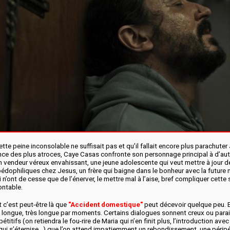
te peine inconsolable ne suffisait pas et qu’il fallait encore plus parachute
nce des plus atroces, Caye Casas confronte son personnage principal à d’aut
n vendeur véreux envahissant, une jeune adolescente qui veut mettre à jour d
édophiliques chez Jesus, un frère qui baigne dans le bonheur avec la future
ui n’ont de cesse que de l’énerver, le mettre mal à l’aise, bref compliquer cette 
ontable.
 c’est peut-être là que
"Accident domestique"
peut décevoir quelque peu. E
st longue, très longue par moments. Certains dialogues sonnent creux ou para
étitifs (on retiendra le fou-rire de Maria qui n’en finit plus, l’introduction ave
 qui s’éternise…) que l’on attend impatiemment un rebondissement, une péripé