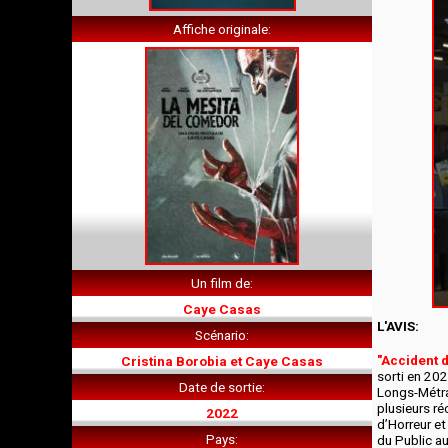
Affiche originale
Un film de
Caye Casas
L'AVIS:
Scénario
"Accident 
Cristina Borobia et Caye Casas
sorti en 20
Date de sortie
Longs-Métra
plusieurs ré
2022
d’Horreur et
Pays
du Public au