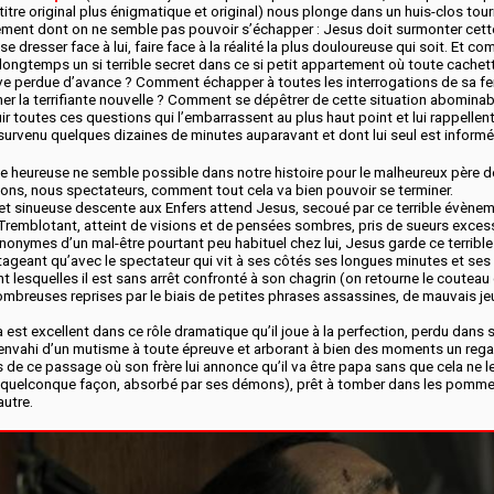
 titre original plus énigmatique et original) nous plonge dans un huis-clos tou
tement dont on ne semble pas pouvoir s’échapper : Jesus doit surmonter cet
 se dresser face à lui, faire face à la réalité la plus douloureuse qui soit. Et c
longtemps un si terrible secret dans ce si petit appartement où toute cachett
ve perdue d’avance ? Comment échapper à toutes les interrogations de sa f
ner la terrifiante nouvelle ? Comment se dépêtrer de cette situation abominab
 toutes ces questions qui l’embarrassent au plus haut point et lui rappellent
urvenu quelques dizaines de minutes auparavant et dont lui seul est informé
e heureuse ne semble possible dans notre histoire pour le malheureux père de
ons, nous spectateurs, comment tout cela va bien pouvoir se terminer.
et sinueuse descente aux Enfers attend Jesus, secoué par ce terrible évène
 Tremblotant, atteint de visions et de pensées sombres, pris de sueurs exces
onymes d’un mal-être pourtant peu habituel chez lui, Jesus garde ce terrible
artageant qu’avec le spectateur qui vit à ses côtés ses longues minutes et se
t lesquelles il est sans arrêt confronté à son chagrin (on retourne le couteau
ombreuses reprises par le biais de petites phrases assassines, de mauvais je
 est excellent dans ce rôle dramatique qu’il joue à la perfection, perdu dans
envahi d’un mutisme à toute épreuve et arborant à bien des moments un reg
de ce passage où son frère lui annonce qu’il va être papa sans que cela ne l
e quelconque façon, absorbé par ses démons), prêt à tomber dans les pomme
autre.