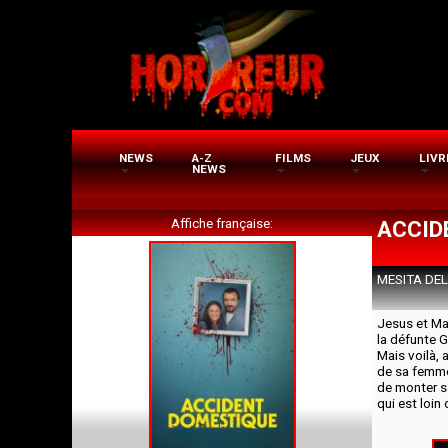
Aller
au
contenu
principal
NEWS
A-Z
FILMS
JEUX
LIVR
NEWS
Affiche française
ACCID
MESITA DEL
Jesus et Ma
la défunte 
Mais voilà, 
de sa femme 
de monter s
qui est loin 