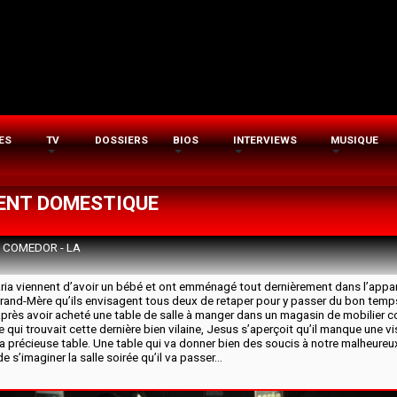
ES
TV
DOSSIERS
BIOS
INTERVIEWS
MUSIQUE
ENT DOMESTIQUE
 COMEDOR - LA
ria viennent d’avoir un bébé et ont emménagé tout dernièrement dans l’app
Grand-Mère qu’ils envisagent tous deux de retaper pour y passer du bon temps
après avoir acheté une table de salle à manger dans un magasin de mobilier co
qui trouvait cette dernière bien vilaine, Jesus s’aperçoit qu’il manque une vis
a précieuse table. Une table qui va donner bien des soucis à notre malheur
de s’imaginer la salle soirée qu’il va passer…