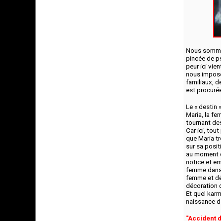
Nous sommes
pincée de ps
peur ici vie
nous impose
familiaux, d
est procuré
Le « destin 
Maria, la fe
tournant de
Car ici, tou
que Maria t
sur sa posit
au moment d
notice et em
femme dans l
femme et dép
décoration 
Et quel karm
naissance de
"Accident 