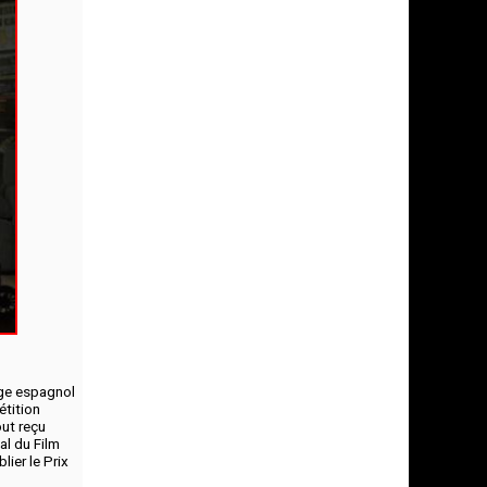
age espagnol
étition
ut reçu
al du Film
ier le Prix