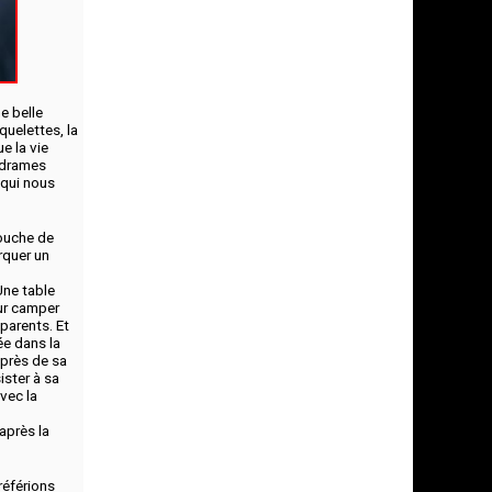
e belle
quelettes, la
ue la vie
 drames
 qui nous
bouche de
rquer un
Une table
our camper
parents. Et
ée dans la
uprès de sa
ister à sa
vec la
après la
référions