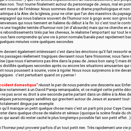
Mais non. Tout tourne finalement autour du personnage de Jesus, mal en point
ement mourir de l’intérieur. Nous sommes dans un drame psychologique et non
satirique à la Alex de la Iglesia, pour ne citer que l’un des maestros du paysag
 espagnol qui nous balance souvent de l’humour noir à gogo avec son gros lo
ienvenues qui nous tiennent en haleine du début à la fin. Ici c’est tout le contr
 une tragédie teintée d’humour noir (et d’absurde) mais qui ne cherche en 
des rebondissements tirés par les cheveux, le réalisme l’emportant sur tout le r
 nous faire comprendre qu’une vie à priori normale/banale peut rapidement ba
n quelques minutes voire quelques secondes.
film devient également intéressant c’est dans les émotions qu’il fait ressortir
ns passages réellement tragiques devraient nous faire frissonner, nous faire 
aise (que nous n’aimerions pas être dans la peau de Jesus bon sang !) mais
es distillés quelques secondes après ou encore les situations amusantes qui
 nous poussent à sourire, voire à rigoler. Nous nous surprenons à rire deva
giques : c’est perturbant quand on y pense !
ccident domestique"
réussit le pari de nous peindre une descente aux Enfers
râce notamment à un David Pareja remarquable, et ce malgré cette petite déc
 ne pas avoir eu droit à une seconde partie partant dans un délire à la Alex de 
elques personnages satellites qui gravitent autour de Jesus et auraient tou
e totalement dingue par exemple.
 qu’il manque un petit quelque chose mais c’est un parti pris pour Caye Casa
ester dans quelque chose de réaliste et sérieux (quoique la scène finale du ch
uc qui aurait dû rester caché le plus longtemps possible fait son petit effet…)
’horreur peut provenir parfois d’un tout petit rien. Très rapidement une vie 