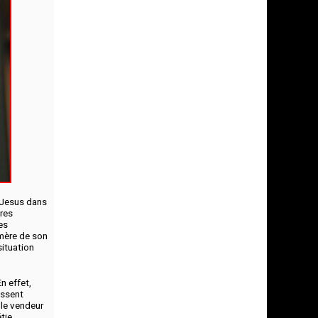
r Jesus dans
res
es
 mère de son
situation
n effet,
issent
c le vendeur
tie