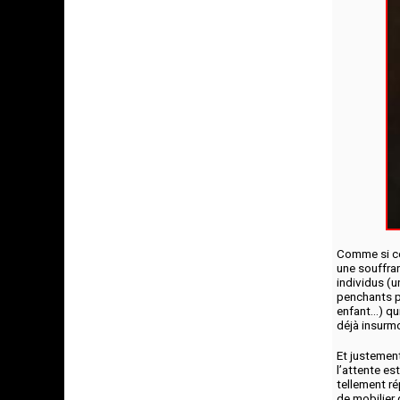
Comme si cet
une souffra
individus (u
penchants p
enfant...) q
déjà insurm
Et justement
l’attente e
tellement rép
de mobilier