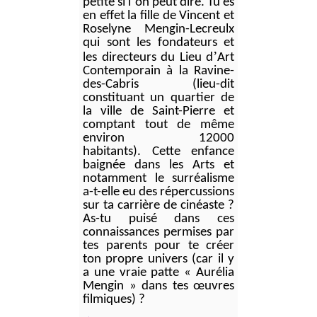
’
petite si l
on peut dire. Tu es
en effet la fille de Vincent et
Roselyne Mengin-Lecreulx
qui sont les fondateurs et
’
les directeurs du Lieu d
Art
Contemporain à la Ravine-
des-Cabris (lieu-dit
constituant un quartier de
la ville de Saint-Pierre et
comptant tout de même
environ 12000
habitants).
Cette enfance
baignée dans les Arts et
notamment le surréalisme
a-t-elle eu des répercussions
sur ta carrière de cinéaste ?
As-tu puisé dans ces
connaissances permises par
tes parents pour te créer
ton propre univers (car il y
a une vraie patte « Aurélia
Mengin » dans tes œuvres
filmiques)
?