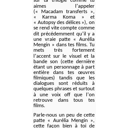
sur ta trilogie comme tu
’
aimes l
appeler
(
«
Macadam transferts
»,
« Karma Koma » et
« Autopsy des délices »), on
se rend vite compte comme
’
dit précédemment qu
il y a
une vraie patte « Aurélia
Mengin » dans tes films. Tu
mets très fortement
’
l
accent sur le visuel et la
bande son (cette dernière
étant un personnage à part
entière dans tes œuvres
filmiques) tandis que les
dialogues sont réduits à
quelques phrases et surtout
’
à une voix off que l
on
retrouve dans tous tes
films.
Parle-nous un peu de cette
patte « Aurélia Mengin »,
cette façon bien à toi de