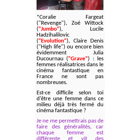
*Coralie Fargeat
("
Revenge"), Zoé Wittock
(
"Jumbo"
), Lucile
Hadzihalilovic
(
"Evolution"
), Claire Denis
("High life") ou encore bien
évidemment Julia
Ducournau (
"Grave"
) : les
femmes réalisatrices dans le
cinéma fantastique en
France ne sont pas
nombreuses.
Est-ce difficile selon toi
d’être une femme dans ce
milieu déjà très fermé du
cinéma fantastique
?
Je ne me permettrais pas de
faire des généralités, car
chaque femme est
différente et vit des