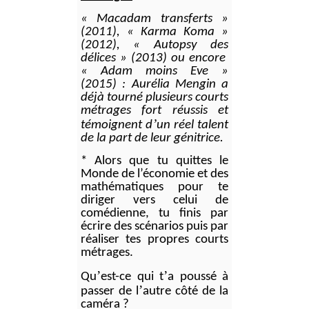
«
Macadam transferts
»
(2011), « Karma Koma »
(2012), « Autopsy des
délices » (2013) ou encore
« Adam moins Eve »
(2015) : Aurélia Mengin a
déjà tourné plusieurs courts
métrages fort réussis et
’
témoignent d
un réel talent
de la part de leur génitrice.
* Alors que tu quittes le
Monde de l’économie et des
mathématiques pour te
diriger vers celui de
comédienne, tu finis par
écrire des scénarios puis par
réaliser tes propres courts
métrages.
’
’
Qu
est-ce qui t
a poussé à
’
passer de l
autre côté de la
caméra
?