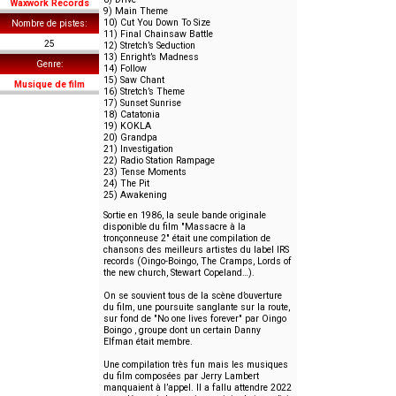
Waxwork Records
9) Main Theme
10) Cut You Down To Size
Nombre de pistes
11) Final Chainsaw Battle
25
12) Stretch’s Seduction
13) Enright’s Madness
Genre
14) Follow
15) Saw Chant
Musique de film
16) Stretch’s Theme
17) Sunset Sunrise
18) Catatonia
19) KOKLA
20) Grandpa
21) Investigation
22) Radio Station Rampage
23) Tense Moments
24) The Pit
25) Awakening
Sortie en 1986, la seule bande originale
disponible du film "Massacre à la
tronçonneuse 2" était une compilation de
chansons des meilleurs artistes du label IRS
records (Oingo-Boingo, The Cramps, Lords of
the new church, Stewart Copeland…).
On se souvient tous de la scène d’ouverture
du film, une poursuite sanglante sur la route,
sur fond de "No one lives forever" par Oingo
Boingo , groupe dont un certain Danny
Elfman était membre.
Une compilation très fun mais les musiques
du film composées par Jerry Lambert
manquaient à l’appel. Il a fallu attendre 2022