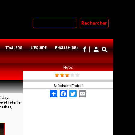
Rechercher
TRAILERS
L'ÉQUIPE
ENGLISH(DB)
Note
Stéphane Erbisti
Share
Facebook
Twitter
Email
t Jay
 et fêter le
pathes,