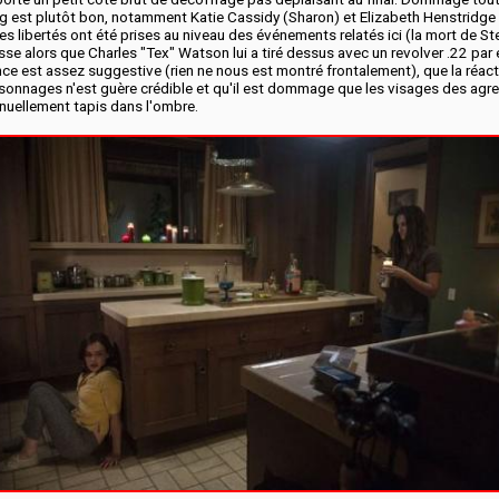
ng est plutôt bon, notamment Katie Cassidy (Sharon) et Elizabeth Henstridge 
s libertés ont été prises au niveau des événements relatés ici (la mort de St
e alors que Charles "Tex" Watson lui a tiré dessus avec un revolver .22 par 
nce est assez suggestive (rien ne nous est montré frontalement), que la réac
rsonnages n'est guère crédible et qu'il est dommage que les visages des agr
inuellement tapis dans l'ombre.