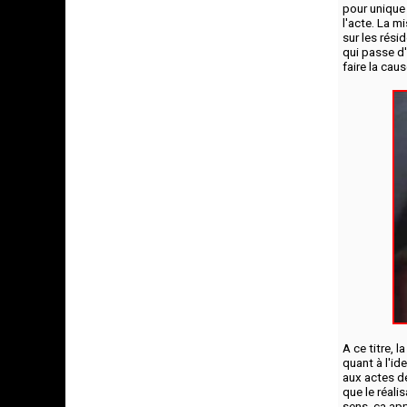
pour unique
l'acte. La m
sur les rési
qui passe d'
faire la caus
A ce titre, 
quant à l'i
aux actes de
que le réali
sens, ça ap