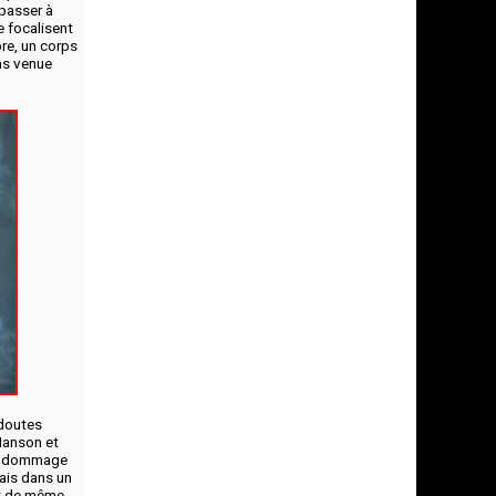
passer à
e focalisent
bre, un corps
pas venue
 doutes
Manson et
est dommage
mais dans un
ut de même