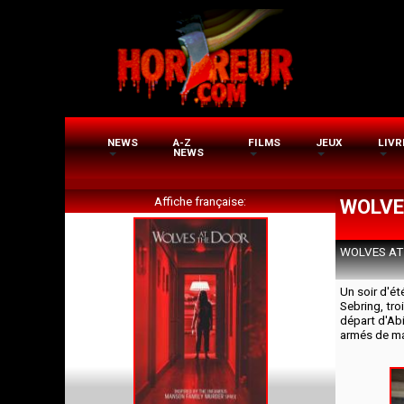
Aller
au
contenu
principal
NEWS
A-Z
FILMS
JEUX
LIVR
NEWS
Affiche française
WOLVE
WOLVES AT
Un soir d'ét
Sebring, tro
départ d'Ab
armés de ma