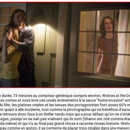
e durée, 73 minutes au compteur générique compris environ, Wolves at the D
les cornes et nous livre ces cruels événements à la sauce "home invasion" act
u film, les platines vinyles et les tenues des protagonistes font assez 60's m
est quant à elle moderne, tout comme la photographie qui ne bénéficie d'aucu
se retrouve donc face à un thriller tendu mais qui a pour défaut qu'on ne s'int
ages, puisqu'on ne sait pas vraiment qui ils sont (Sharon est cité comme éta
 de même) et qui n'a au final pas grand chose à raconter niveau histoire. Wolv
 peu comme un gonzo, il se contente de placer trois cinglés dans une maison