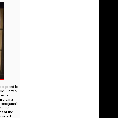
oor prend le
uel. Certes,
ais la
n grain à
éresse jamais
nt une
es at the
 qui ont