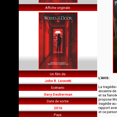
Affiche originale
Un film de
L'AVIS :
John R. Leonetti
La tragédie
Scénario
enceinte de 
Gary Dauberman
et sa fiancé
propose Wolv
Date de sortie
tragédie au 
rapport avec
2016
et ce person
Pays