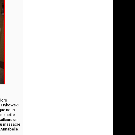
lors
h Frykowski
 que nous
ène cette
ailleurs un
 du massacre
'Annabelle.