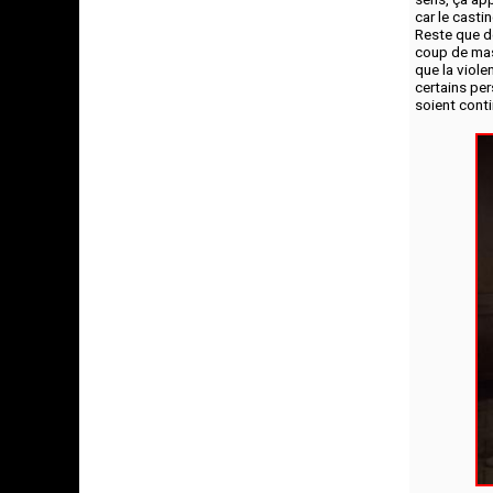
car le casti
Reste que de
coup de mass
que la viole
certains pe
soient cont