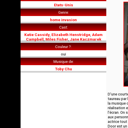
Etats-Unis
Genre
home invasion
Cast
Katie Cassidy
,
Elizabeth Henstridge
,
Adam
Campbell
,
Miles Fisher
,
Jane Kaczmarek
Couleur ?
oui
Musique de
Toby Chu
D'une court
taureau par 
la musique d
réalisation 
l'écran. On 
aux personn
actrice tout
Door est un