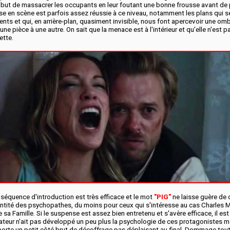
 but de massacrer les occupants en leur foutant une bonne frousse avant de 
ise en scène est parfois assez réussie à ce niveau, notamment les plans qui s
dents et qui, en arrière-plan, quasiment invisible, nous font apercevoir une om
une pièce à une autre. On sait que la menace est à l'intérieur et qu'elle n'est 
ette.
la séquence d'introduction est très efficace et le mot
"PIG"
ne laisse guère de
dentité des psychopathes, du moins pour ceux qui s'intéresse au cas Charles 
 sa Famille. Si le suspense est assez bien entretenu et s'avère efficace, il 
sateur n'ait pas développé un peu plus la psychologie de ces protagonistes 
porte un petit côté brut de décoffrage pas déplaisant au final. Dommage to