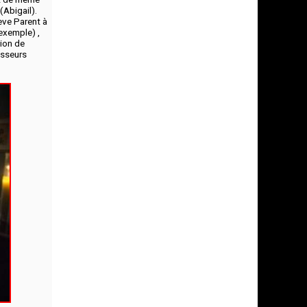
(Abigail).
eve Parent à
exemple) ,
tion de
esseurs