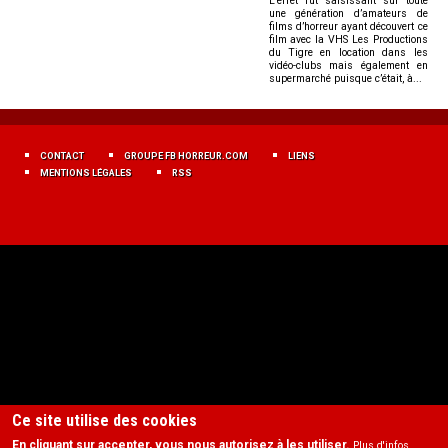
L’effet fut saisissant sur toute
une génération d’amateurs de
films d’horreur ayant découvert ce
film avec la VHS Les Productions
du Tigre en location dans les
vidéo-clubs mais également en
supermarché puisque c’était, à...
MENU
FOOTER
CONTACT
GROUPE FB HORREUR.COM
LIENS
FR
MENTIONS LÉGALES
RSS
Ce site utilise des cookies
En cliquant sur accepter, vous nous autorisez à les utiliser.
Plus d'infos