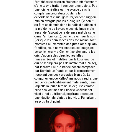
l'antithèse de ce qu'on était en droit d'attendre
d'une œuvre traitant ces sombres sujets. Pas
une fois le réalisateur ne plonge dans la
complaisance gratuite ou dans le
débordement visuel gore. Ici, tout est suggéré,
mis en exergue par les dialogues (le début
du film se déroule dans la salle d'audition et
la plaidoirie de l'avocate des victimes mais
aussi de l'avocat de la défense met de suite
dans l'ambiance...), par le travail sur le son
(lorsque les deux vidéos des red rooms sont
montrées au membres des jurés ainsi qu'aux
familles, nous ne verront aucune image, on
se contentera, via Clémentine, d'entendre les
cris d'agonie des deux jeunes filles
massacrées et mutilées par le bourreau, ce
qui ne manquera pas de mettre mal à l'aise),
par le travail sur la bande sonore composée
par Dominique Plante et par le comportement
troublant des deux groupies bien sûr. Le
comportement de Kelly-Anne nous vaudra une
séquence particulièrement malaisante, dans
laquelle la jeune femme se déguise comme
l'une des victimes de Ludovic Chevalier et
vient ainsi au tribunal, espérant provoquer
une réaction du sinistre individu. Perturbant
au plus haut point.