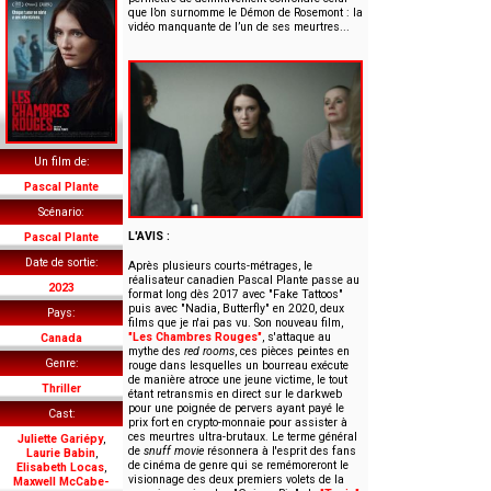
que l’on surnomme le Démon de Rosemont : la
vidéo manquante de l’un de ses meurtres...
Un film de
Pascal Plante
Scénario
L'AVIS :
Pascal Plante
Date de sortie
Après plusieurs courts-métrages, le
réalisateur canadien Pascal Plante passe au
2023
format long dès 2017 avec "Fake Tattoos"
puis avec "Nadia, Butterfly" en 2020, deux
Pays
films que je n'ai pas vu. Son nouveau film,
"Les Chambres Rouges"
, s'attaque au
Canada
mythe des
red rooms
, ces pièces peintes en
Genre
rouge dans lesquelles un bourreau exécute
de manière atroce une jeune victime, le tout
Thriller
étant retransmis en direct sur le darkweb
pour une poignée de pervers ayant payé le
Cast
prix fort en crypto-monnaie pour assister à
ces meurtres ultra-brutaux. Le terme général
Juliette Gariépy
,
de
snuff movie
résonnera à l'esprit des fans
Laurie Babin
,
de cinéma de genre qui se remémoreront le
Elisabeth Locas
,
visionnage des deux premiers volets de la
Maxwell McCabe-