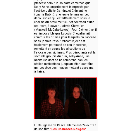
présente deux : la solitaire et méthodique
Kelly-Anne, superbement interprétée par
l'actrice Juliette Gariépy, et Clémentine
(Laurie Babin), une jeune femme un peu
déboussolée qui est littéralement sous le
charme du présumé tueur et bourreau d'une
red room, à savoir Ludovic Chevalier
(Maxwell McCabe-Lokos). Pour Clémentine, il
est impossible que Ludovic Chevalier ait
commis les crimes pour lesquels on l'accuse.
Sans jamais l'avoir rencontré, elle est
totalement persuadé de son innocence,
remettant en cause les allocutions de
l'avocate des victimes. Plus déroutante est la
seconde groupie du film, Kelly-Anne, une
hackeuse dont on ne comprend pas les
réelles motivations jusqu'au tétanisant final
qui possède des images mettant assez mal
à l'aise.
L'intelligence de Pascal Plante est d'avoir fait
de son film
"Les Chambres Rouges"