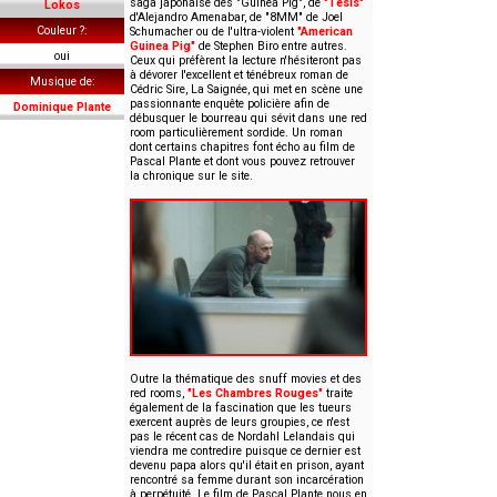
saga japonaise des "Guinea Pig", de
"Tesis"
Lokos
d'Alejandro Amenabar, de "8MM" de Joel
Couleur ?
Schumacher ou de l'ultra-violent
"American
Guinea Pig"
de Stephen Biro entre autres.
oui
Ceux qui préfèrent la lecture n'hésiteront pas
à dévorer l'excellent et ténébreux roman de
Musique de
Cédric Sire, La Saignée, qui met en scène une
passionnante enquête policière afin de
Dominique Plante
débusquer le bourreau qui sévit dans une red
room particulièrement sordide. Un roman
dont certains chapitres font écho au film de
Pascal Plante et dont vous pouvez retrouver
la chronique sur le site.
Outre la thématique des snuff movies et des
red rooms,
"Les Chambres Rouges"
traite
également de la fascination que les tueurs
exercent auprès de leurs groupies, ce n'est
pas le récent cas de Nordahl Lelandais qui
viendra me contredire puisque ce dernier est
devenu papa alors qu'il était en prison, ayant
rencontré sa femme durant son incarcération
à perpétuité. Le film de Pascal Plante nous en