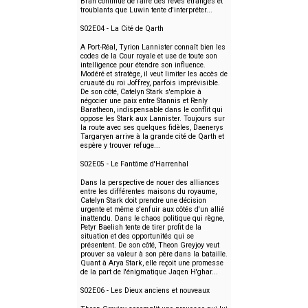
Bran continue de faire des rêves étranges et
troublants que Luwin tente d'interpréter...
S02E04 - La Cité de Qarth
A Port-Réal, Tyrion Lannister connaît bien les
codes de la Cour royale et use de toute son
intelligence pour étendre son influence.
Modéré et stratège, il veut limiter les accès de
cruauté du roi Joffrey, parfois imprévisible.
De son côté, Catelyn Stark s'emploie à
négocier une paix entre Stannis et Renly
Baratheon, indispensable dans le conflit qui
oppose les Stark aux Lannister. Toujours sur
la route avec ses quelques fidèles, Daenerys
Targaryen arrive à la grande cité de Qarth et
espère y trouver refuge...
S02E05 - Le Fantôme d'Harrenhal
Dans la perspective de nouer des alliances
entre les différentes maisons du royaume,
Catelyn Stark doit prendre une décision
urgente et même s'enfuir aux côtés d'un allié
inattendu. Dans le chaos politique qui règne,
Petyr Baelish tente de tirer profit de la
situation et des opportunités qui se
présentent. De son côté, Theon Greyjoy veut
prouver sa valeur à son père dans la bataille.
Quant à Arya Stark, elle reçoit une promesse
de la part de l'énigmatique Jaqen H'ghar...
S02E06 - Les Dieux anciens et nouveaux