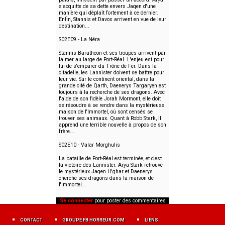
s'acquitte de sa dette envers Jaqen d'une
manière qui déplaît fortement à ce dernier.
Enfin, Stannis et Davos arrivent en vue de leur
destination...
S02E09 - La Néra
Stannis Baratheon et ses troupes arrivent par
la mer au large de Port-Réal. L'enjeu est pour
lui de s'emparer du Trône de Fer. Dans la
citadelle, les Lannister doivent se battre pour
leur vie. Sur le continent oriental, dans la
grande cité de Qarth, Daenerys Targaryen est
toujours à la recherche de ses dragons. Avec
l'aide de son fidèle Jorah Mormont, elle doit
se résoudre à se rendre dans la mystérieuse
maison de l'Immortel, où sont censés se
trouver ses animaux. Quant à Robb Stark, il
apprend une terrible nouvelle à propos de son
frère...
S02E10 - Valar Morghulis
La bataille de Port-Réal est terminée, et c'est
la victoire des Lannister. Arya Stark retrouve
le mystérieux Jaqen H'ghar et Daenerys
cherche ses dragons dans la maison de
l'Immortel...
Se connecter
pour poster des commentaires
MENU
FOOTER
CONTACT
GROUPE FB HORREUR.COM
LIENS
FR