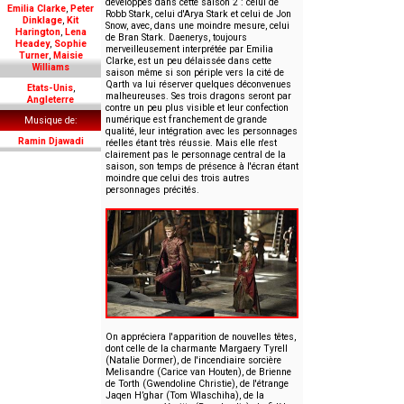
développés dans cette saison 2 : celui de
Emilia Clarke
,
Peter
Robb Stark, celui d'Arya Stark et celui de Jon
Dinklage
,
Kit
Snow, avec, dans une moindre mesure, celui
Harington
,
Lena
de Bran Stark. Daenerys, toujours
Headey
,
Sophie
merveilleusement interprétée par Emilia
Turner
,
Maisie
Clarke, est un peu délaissée dans cette
Williams
saison même si son périple vers la cité de
Qarth va lui réserver quelques déconvenues
Etats-Unis
,
malheureuses. Ses trois dragons seront par
Angleterre
contre un peu plus visible et leur confection
numérique est franchement de grande
Musique de
qualité, leur intégration avec les personnages
Ramin Djawadi
réelles étant très réussie. Mais elle n'est
clairement pas le personnage central de la
saison, son temps de présence à l'écran étant
moindre que celui des trois autres
personnages précités.
On appréciera l'apparition de nouvelles têtes,
dont celle de la charmante Margaery Tyrell
(Natalie Dormer), de l'incendiaire sorcière
Melisandre (Carice van Houten), de Brienne
de Torth (Gwendoline Christie), de l'étrange
Jaqen H’ghar (Tom Wlaschiha), de la