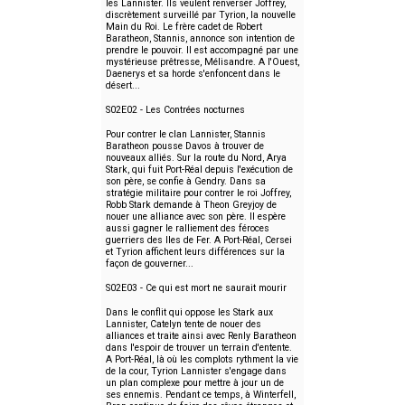
les Lannister. Ils veulent renverser Joffrey,
discrètement surveillé par Tyrion, la nouvelle
Main du Roi. Le frère cadet de Robert
Baratheon, Stannis, annonce son intention de
prendre le pouvoir. Il est accompagné par une
mystérieuse prêtresse, Mélisandre. A l'Ouest,
Daenerys et sa horde s'enfoncent dans le
désert...
S02E02 - Les Contrées nocturnes
Pour contrer le clan Lannister, Stannis
Baratheon pousse Davos à trouver de
nouveaux alliés. Sur la route du Nord, Arya
Stark, qui fuit Port-Réal depuis l'exécution de
son père, se confie à Gendry. Dans sa
stratégie militaire pour contrer le roi Joffrey,
Robb Stark demande à Theon Greyjoy de
nouer une alliance avec son père. Il espère
aussi gagner le ralliement des féroces
guerriers des Iles de Fer. A Port-Réal, Cersei
et Tyrion affichent leurs différences sur la
façon de gouverner...
S02E03 - Ce qui est mort ne saurait mourir
Dans le conflit qui oppose les Stark aux
Lannister, Catelyn tente de nouer des
alliances et traite ainsi avec Renly Baratheon
dans l'espoir de trouver un terrain d'entente.
A Port-Réal, là où les complots rythment la vie
de la cour, Tyrion Lannister s'engage dans
un plan complexe pour mettre à jour un de
ses ennemis. Pendant ce temps, à Winterfell,