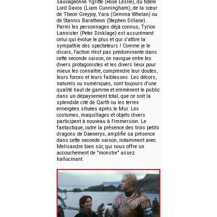
sauvageonne Ygritte (Rose Leslie), du fidèle
Lord Davos (Liam Cunningham), de la sœur
de Theon Greyjoy, Yara (Gemma Whelan) ou
de Stannis Baratheon (Stephen Dillane).
Parmi les personnages déjà connus, Tyrion
Lannister (Peter Dinklage) est assurément
celui qui évolue le plus et qui s'attire la
sympathie des spectateurs ! Comme je le
disais, l'action n'est pas prédominante dans
cette seconde saison, on navigue entre les
divers protagonistes et les divers lieux pour
mieux les connaître, comprendre leur doutes,
leurs forces et leurs faiblesses. Les décors,
naturels ou numériques, sont toujours d'une
qualité haut de gamme et emmènent le public
dans un dépaysement total, que ce soit la
splendide cité de Qarth ou les terres
enneigées situées après le Mur. Les
costumes, maquillages et objets divers
participent à nouveau à l'immersion. Le
fantastique, outre la présence des trois petits
dragons de Daenerys, amplifie sa présence
dans cette seconde saison, notamment avec
Melisandre bien sûr, qui nous offre un
accouchement de "monstre" assez
hallucinant.