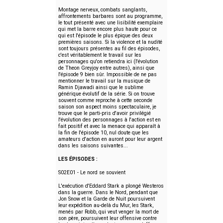
Montage nerveux, combats sanglants,
affrontements barbares sont au programme,
le tout présenté avec une lisibilité exemplaire
qui met la barre encore plus haute pour ce
qui est l'épisode le plus épique des deux
premières saisons. Si la violence et la nudité
sont toujours présentes au fil des épisodes,
c'est véritablement le travail sur les
personnages qu'on retiendra ici (l'évolution
de Theon Greyjoy entre autres), ainsi que
l'épisode 9 bien sûr. Impossible de ne pas
mentionner le travail sur la musique de
Ramin Djawadi ainsi que le sublime
générique évolutif de la série. Si on trouve
souvent comme reproche à cette seconde
saison son aspect moins spectaculaire, je
trouve que le parti-pris d'avoir privilégié
l'évolution des personnages à l'action est en
fait positif et avec la menace qui apparaît à
la fin de l'épisode 10, nul doute que les
amateurs d'action en auront pour leur argent
dans les saisons suivantes...
LES ÉPISODES :
S02E01 - Le nord se souvient
L'exécution d'Eddard Stark a plongé Westeros
dans la guerre. Dans le Nord, pendant que
Jon Snow et la Garde de Nuit poursuivent
leur expédition au-delà du Mur, les Stark,
menés par Robb, qui veut venger la mort de
son père, poursuivent leur offensive contre