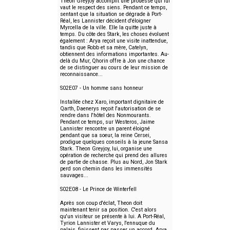
Theon Greyjoy accomplit une prouesse qui lui
vaut le respect des siens. Pendant ce temps,
sentant que la situation se dégrade à Port-
Réal, les Lannister décident d'éloigner
Myrcella de la ville. Elle la quitte juste à
temps. Du côte des Stark, les choses évoluent
également : Arya reçoit une visite inattendue,
tandis que Robb et sa mère, Catelyn,
obtiennent des informations importantes. Au-
delà du Mur, Qhorin offre à Jon une chance
de se distinguer au cours de leur mission de
reconnaissance...
S02E07 - Un homme sans honneur
Installée chez Xaro, important dignitaire de
Qarth, Daenerys reçoit l'autorisation de se
rendre dans l'hôtel des Nonmourants.
Pendant ce temps, sur Westeros, Jaime
Lannister rencontre un parent éloigné
pendant que sa soeur, la reine Cersei,
prodigue quelques conseils à la jeune Sansa
Stark. Theon Greyjoy, lui, organise une
opération de recherche qui prend des allures
de partie de chasse. Plus au Nord, Jon Stark
perd son chemin dans les immensités
sauvages...
S02E08 - Le Prince de Winterfell
Après son coup d'éclat, Theon doit
maintenant tenir sa position. C'est alors
qu'un visiteur se présente à lui. A Port-Réal,
Tyrion Lannister et Varys, l'ennuque du
palais, finissent par passer un accord. Arya