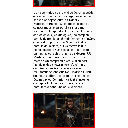
L'un des maîtres de la cité de Qarth possède
également des pouvoirs magiques et le final
season voit apparaître les fameux
Marcheurs Blancs. Si les dix épisodes qui
composent cette saison 2 se montrent
souvent contemplatifs, ils n'ennuient jamais
car les enjeux, les dialogues, les complots
sont toujours légion et maintiennent un intérêt
constant. Et puis arrive l'épisode 9 et la
bataille de la Néra, qui va mettre tout le
monde d'accord ! Une bataille très attendue
par les lecteurs des romans de George R.R.
Martin et qui trouve un superbe écrin à
l'écran ! On comprend alors le choix fort
judicieux des showrunners d'avoir mis
derrière la caméra de cet épisode le
réalisateur britannique Neil Marshall. Celui
qui nous a offert Dog Soldiers, The Descent,
Doomsday ou Centurion va tout simplement
éradiquer toute la concurrence en terme de
bataille vue dans une série-télévisée !