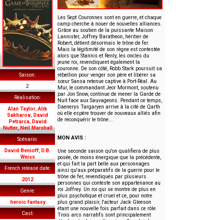
Les Sept Couronnes sont en guerre, et chaque
camp cherche à nouer de nouvelles alliances.
Grâce au soutien de la puissante Maison
Lannister, Joffrey Baratheon, héritier de
Robert, détient désormais le trône de fer.
Mais la légitimité de son règne est contestée
alors que Stannis et Renly, les oncles du
jeune roi, revendiquent également la
couronne. De son côté, Robb Stark poursuit sa
rébellion pour venger son père et libérer sa
Saison
sœur Sansa retenue captive à Port-Réal. Au
2
Mur, le commandant Jeor Mormont, soutenu
par Jon Snow, continue de mener la Garde de
Réalisation
Nuit face aux Sauvageons. Pendant ce temps,
Daenerys Targaryen arrive à la cité de Qarth
Alan Taylor
,
Alik
où elle espère trouver de nouveaux alliés afin
Sakharov
,
David
de reconquérir le trône...
Petrarca
,
David
Nutter
,
Neil Marshall
MON AVIS :
Scénario
David Benioff
,
D.B.
Une seconde saison qu'on qualifiera de plus
Weiss
posée, de moins énergique que la précédente,
et qui fait la part belle aux personnages
French release date
ainsi qu'aux préparatifs de la guerre pour le
trône de fer, revendiqués par plusieurs
2012
personnes qui conteste son appartenance au
roi Joffrey. Un roi qui se montre de plus en
Genre
plus psychotique et cruel et ce, pour notre
plus grand plaisir, l'acteur Jack Gleeson
heroic fantasy
étant une nouvelle fois parfait dans ce rôle.
Cast
Trois arcs narratifs sont principalement