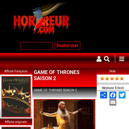
Aller
au
contenu
principal
Rechercher
Affiche française
GAME OF THRONES
Note
SAISON 2
Stéphane Erbisti
GAME OF THRONES SEASON 2
Share
Face
T
Email
Affiche originale